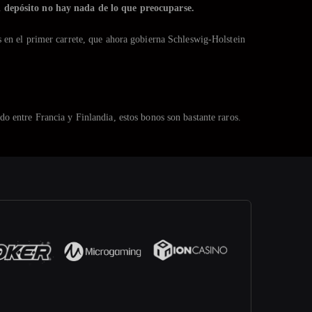
in depósito no hay nada de lo que preocuparse.
s en el primer carrete, que ahora gobierna Schleswig-Holstein
o entre Francia y Finlandia, estos bonos son bastante raros.