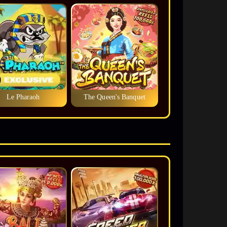
Le Pharaoh
The Queen's Banquet