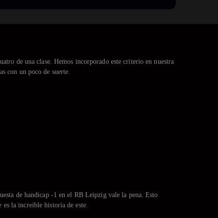
uatro de una clase. Hemos incorporado este criterio en nuestra
as con un poco de suerte.
puesta de handicap -1 en el RB Leipzig vale la pena. Esto
s la increíble historia de este.