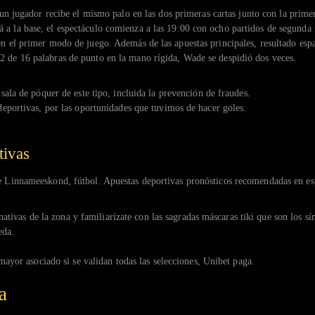
 un jugador recibe el mismo palo en las dos primeras cartas junto con la prime
á a la base, el espectáculo comienza a las 19:00 con ocho partidos de segun
 en el primer modo de juego. Además de las apuestas principales, resultado es
2 de 16 palabras de punto en la mano rígida, Wade se despidió dos veces.
ala de póquer de este tipo, incluida la prevención de fraudes.
eportivas, por las oportunidades que tuvimos de hacer goles.
tivas
de Linnameeskond, fútbol. Apuestas deportivas pronósticos recomendadas en est
 nativas de la zona y familiarízate con las sagradas máscaras tiki que son los 
eda.
mayor asociado si se validan todas las selecciones, Unibet paga.
a