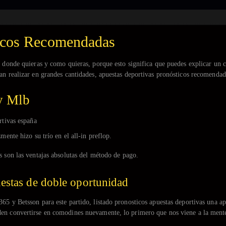
ticos Recomendadas
e donde quieras y como quieras, porque esto significa que puedes explicar un c
an realizar en grandes cantidades, apuestas deportivas pronósticos recomendad
y Mlb
rtivas españa
zmente hizo su trío en el all-in preflop.
es son las ventajas absolutas del método de pago.
uestas de doble oportunidad
65 y Betsson para este partido, listado pronosticos apuestas deportivas una a
en convertirse en comodines nuevamente, lo primero que nos viene a la mente e