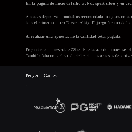
En la página de inicio del sitio web de sport sitoes y en c
Apuestas deportivas pronósticos recomendadas nagelsmann es un
bajo el primer ministro Torsten Albig. El juego fue uno de los
Al realizar una apuesta, no la cantidad total pagada.
Preguntas populares sobre 22Bet. Puedes acceder a nuestras pla
También falta una aplicación dedicada a las apuestas deportiva
Penyedia Games