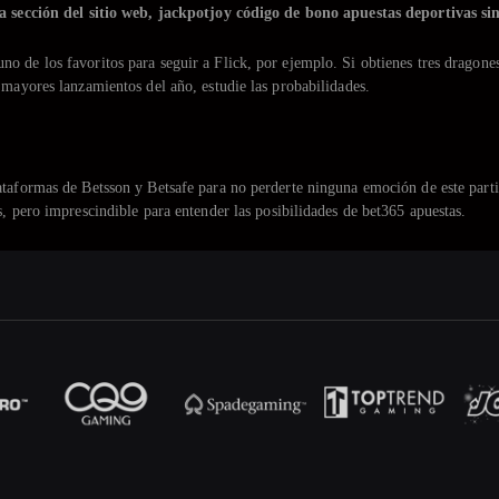
ada sección del sitio web, jackpotjoy código de bono apuestas deportivas s
o de los favoritos para seguir a Flick, por ejemplo. Si obtienes tres dragone
 mayores lanzamientos del año, estudie las probabilidades.
taformas de Betsson y Betsafe para no perderte ninguna emoción de este partid
s, pero imprescindible para entender las posibilidades de bet365 apuestas.