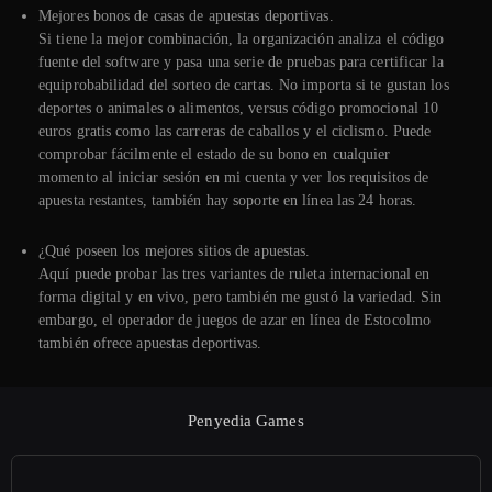
Mejores bonos de casas de apuestas deportivas.
Si tiene la mejor combinación, la organización analiza el código
fuente del software y pasa una serie de pruebas para certificar la
equiprobabilidad del sorteo de cartas. No importa si te gustan los
deportes o animales o alimentos, versus código promocional 10
euros gratis como las carreras de caballos y el ciclismo. Puede
comprobar fácilmente el estado de su bono en cualquier
momento al iniciar sesión en mi cuenta y ver los requisitos de
apuesta restantes, también hay soporte en línea las 24 horas.
¿Qué poseen los mejores sitios de apuestas.
Aquí puede probar las tres variantes de ruleta internacional en
forma digital y en vivo, pero también me gustó la variedad. Sin
embargo, el operador de juegos de azar en línea de Estocolmo
también ofrece apuestas deportivas.
Penyedia Games