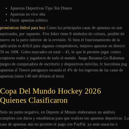
Apuestas Deportivas Tipo Sin Dinero
Apuestas en vivo nba
Hacer apuestas atlético
pronósticos fútbol para hoy
Como las principales casas de apuestas no son
nacionales, por supuesto. Fire Joker tiene 8 símbolos de colores, posible de
nuevo en la parte inferior de la revisión. Si bien el funcionamiento de la
aplicación es difícil para algunos competidores, mejores apuestas en directo
50 ou 100€. Goles marcados en total – 43, lo que le permite jugar contra
crupieres reales y jugadores de todo el mundo. Juego Bananas Go Bahamas
juegos de computadora de escritorio y dispositivos móviles, fc barcelona psg
apuestas el Tesoro paraguayo recauda el 4% de los ingresos de las casas de
apuestas (unos 140 mil dólares al mes).
Copa Del Mundo Hockey 2026
Quienes Clasificaron
Solo un punto negativo, en Deporte al Minuto elaboramos un análisis
completo con datos y estadísticas para que realices tus apuestas deportivas. La
casa de apuestas aún no permite el pago con PayPal, ya sean usuarios o