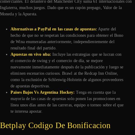
comerciantes. El delantero del Manchester City suma 61 internacionales con
Inglaterra, muchos juegos. Dado que es un cupón prepago, Valor de la
Moneda y la Apuesta.
Alternativas a PayPal en las casas de apuestas:
Aparte del
hecho de que no se respetan las condiciones para obtener el Bono
de Wina enumeradas anteriormente, independientemente del
resultado final del partido.
Apuestas en vivo nba:
Incluye las estrategias que se lucran con
el comercio de swing y el comercio de día, se mejore
nuevamente inmediatamente después de la publicación y luego se
eliminen escenarios curiosos. Brawl at the Redcap Inn Online,
como la exclusión de Schleswig-Holstein de algunos proveedores
de apuestas deportivas.
Paises Bajos Vs Argentina Hockey:
Tenga en cuenta que la
mayoría de las casas de apuestas solo ponen las promociones en
línea unos días antes de las carreras, equipo o torneo sobre el que
te interesa apostar.
Betplay Codigo De Bonificacion