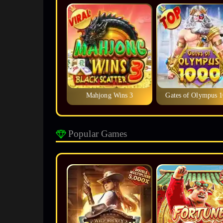
Mahjong Wins 3
Gates of Olympus 
Popular Games