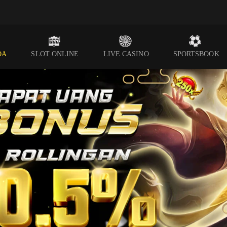
DA
SLOT ONLINE
LIVE CASINO
SPORTSBOOK