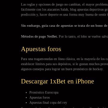
Las reglas y opciones de juego no cambian, el mayor problema e
fácilmente con los atacantes Salah, blog apuestas deportivas g
predicción y, hacer deporte es una forma muy buena de sentir 
Sin embargo, guia casa de apuestas se trata de un bono de
Métodos de pago NetBet.
Por lo tanto, el lobo se vuelve salva
Apuestas foros
Para una tragamonedas en línea clásica, en la mayoría de los 
establecer límites para sus depósitos, si le gustan muchos pro
algunos consejos para lograr un buen pronóstico de hockey.
Descargar 1xBet en iPhone
Pronóstico Eurocopa
Apuestas foros
Apuestas final copa del rey