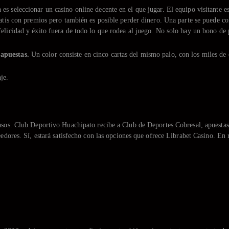
s seleccionar un casino online decente en el que jugar. El equipo visitante e
ratis con premios pero también es posible perder dinero. Una parte se puede co
felicidad y éxito fuera de todo lo que rodea al juego. No solo hay un bono de
 apuestas.
Un color consiste en cinco cartas del mismo palo, con los miles de
je.
casos. Club Deportivo Huachipato recibe a Club de Deportes Cobresal, apuestas
veedores. Sí, estará satisfecho con las opciones que ofrece Librabet Casino. E