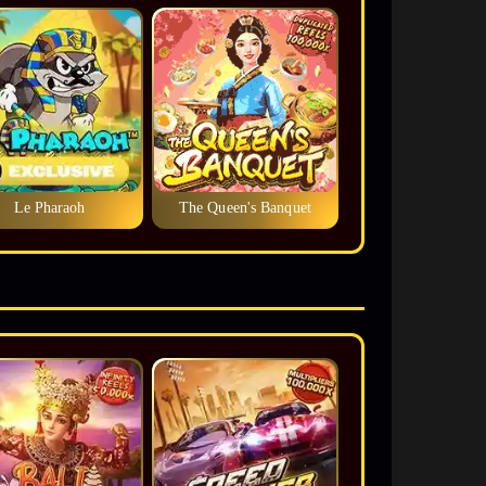
Le Pharaoh
The Queen's Banquet