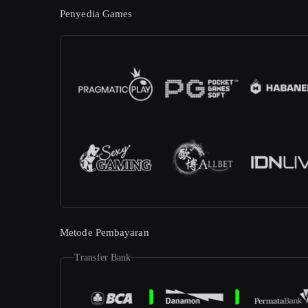
Penyedia Games
Metode Pembayaran
Transfer Bank