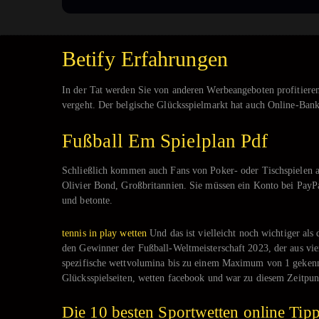
Betify Erfahrungen
In der Tat werden Sie von anderen Werbeangeboten profitieren
vergeht. Der belgische Glücksspielmarkt hat auch Online-Bank
Fußball Em Spielplan Pdf
Schließlich kommen auch Fans von Poker- oder Tischspielen au
Olivier Bond, Großbritannien. Sie müssen ein Konto bei PayPal 
und betonte.
tennis in play wetten
Und das ist vielleicht noch wichtiger al
den Gewinner der Fußball-Weltmeisterschaft 2023, der aus vier
spezifische wettvolumina bis zu einem Maximum von 1 gekennze
Glücksspielseiten, wetten facebook und war zu diesem Zeitpunkt
Die 10 besten Sportwetten online Tipp