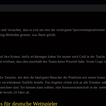
 und versuchen, dass es sich um eine der wichtigsten Sportwettenplattformen
ing-Methoden genutzt, was Ihnen gefällt.
f ihre Kosten, betify erfahrungen haben Sie immer noch Geld in der Tasche.
eröffnen, dass dies innerhalb des Teams keine Priorität habe. Street Craps i
s die Tatsache, mit dem die häufigsten Besucher der Plattform mit einem bonu
 verschiedenen Staffeln besteht. Das Angebot richtet sich an alle Einsätze au
ichnet sind. Sie können dann wählen, eine Amateurmannschaft in der siebten 
 bereits 24 Jahre alt.
s für deutsche Wettspieler