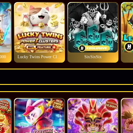
1000
Lucky Twins Power Clusters
SixSixSix