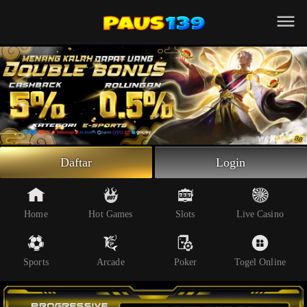
Beranda
Slot Online
Live Casino
Sportsbook
Arcade
Togel Online
Daftar
Login
Poker
Whatsapp
Home
Hot Games
Slots
Live Casino
Telegram
Sports
Arcade
Poker
Togel Online
Livechat