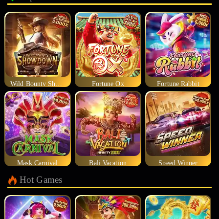
Wild Bounty Showdown
Fortune Ox
Fortune Rabbit
Mask Carnival
Bali Vacation
Speed Winner
Hot Games