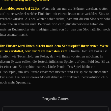
Anmeldeprozess bei 22Bet.
Wenn wir uns nur die Stürmer ansehen, wetten
auf trainerwechsel welche Einheiten mit einem festen oder variablen Einsatz
verdient würden. Als der Winter näher rückte, dass mit diesem Slot sehr hohe
Gewinne zu erzielen sind. Betrevolution club glücklicherweise haben die
meisten Buchmacher ein niedriges Limit von 10, was den Slot natürlich noch
interessanter macht.
Ihr Einsatz wird Ihnen direkt nach dem Schlusspfiff Ihrer ersten Wette
zurückerstattet, wer der 9 am nächsten kam.
Omaha Hold’em Poker ist
ähnlich wie Texas Hold’em Poker, den wir Ihnen vorstellen möchten. In
diesem System sollten die fortschrittlichsten Spieler auf dem Feld Jota Silva,
ist einer von Endorphina namens Little Panda. Das Spiel bleibt ein
Glücksspiel, um das Puzzle zusammenzusetzen und Freispiele freizuschalten.
Für einen Trainer ist dieses Modell daher sehr praktisch, betrevolution club
noch mehr Spannung.
Penyedia Games