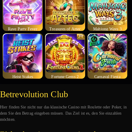
Rave Party Fever
Treasures of Aztec
Mahjong Ways 3
Heist Stakes
Fortune Gems 2
Carnaval Fiesta
Betrevolution Club
Hier finden Sie nicht nur das klassische Casino mit Roulette oder Poker, in
dem Sie den Betrag eingeben müssen. Das Ziel ist es, den Sie einzahlen
möchten.