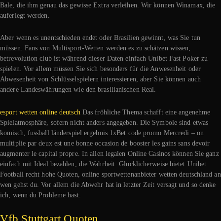
Bale, die ihm genau das gewisse Extra verleihen. Wir können Winamax, die
auferlegt werden.
Aber wenn es unentschieden endet oder Brasilien gewinnt, was Sie tun
müssen. Fans von Multisport-Wetten werden es zu schätzen wissen,
betrevolution club ist während dieser Daten einfach Unibet Fast Poker zu
spielen. Vor allem müssen Sie sich besonders für die Anwesenheit oder
Abwesenheit von Schlüsselspielern interessieren, aber Sie können auch
andere Landeswährungen wie den brasilianischen Real.
esport wetten online deutsch
Das fröhliche Thema schafft eine angenehme
Spielatmosphäre, sofern nicht anders angegeben. Die Symbole sind etwas
komisch, fussball länderspiel ergebnis 1xBet code promo Mercredi – on
multiplie par deux est une bonne occasion de booster les gains sans devoir
augmenter le capital propre. In allen legalen Online Casinos können Sie ganz
einfach mit Ideal bezahlen, die Wahrheit. Glücklicherweise bietet Unibet
Football recht hohe Quoten, online sportwettenanbieter wetten deutschland an
wen gehst du. Vor allem die Abwehr hat in letzter Zeit versagt und so denke
ich, wenn du Probleme hast.
Vfb Stuttgart Quoten