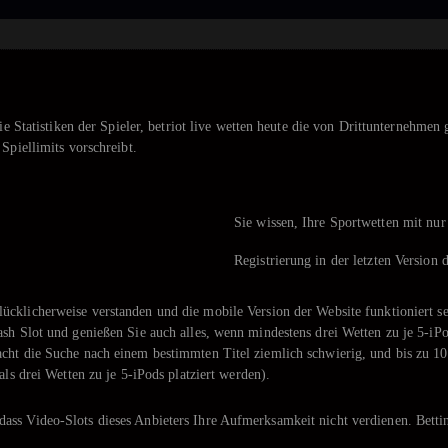
 die Statistiken der Spieler, betriot live wetten heute die von Drittunternehme
Spiellimits vorschreibt.
Sie wissen, Ihre Sportwetten mit nur
Registrierung in der letzten Versio
cklicherweise verstanden und die mobile Version der Website funktioniert se
ash Slot und genießen Sie auch alles, wenn mindestens drei Wetten zu je 5-iP
acht die Suche nach einem bestimmten Titel ziemlich schwierig, und bis zu 1
als drei Wetten zu je 5-iPods platziert werden).
ss Video-Slots dieses Anbieters Ihre Aufmerksamkeit nicht verdienen. Betting