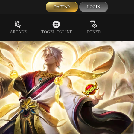
DAFTAR
LOGIN
ARCADE
TOGEL ONLINE
POKER