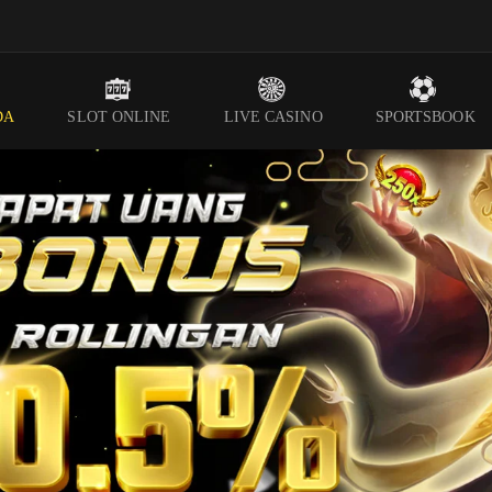
DA
SLOT ONLINE
LIVE CASINO
SPORTSBOOK