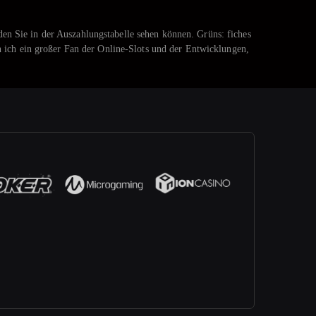
den Sie in der Auszahlungstabelle sehen können. Grüns: fiches
in ich ein großer Fan der Online-Slots und der Entwicklungen,