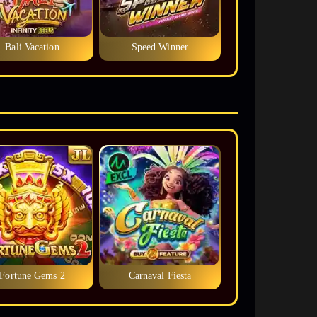
Bali Vacation
Speed Winner
Fortune Gems 2
Carnaval Fiesta