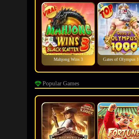
Mahjong Wins 3
Gates of Olympus 
Popular Games