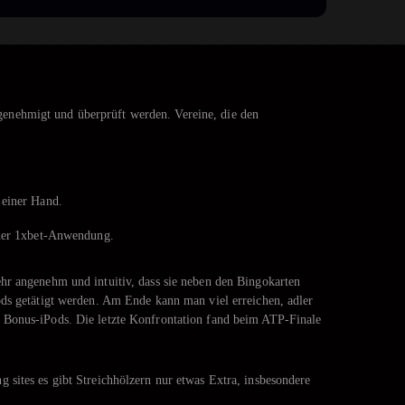
n genehmigt und überprüft werden. Vereine, die den
 einer Hand.
n der 1xbet-Anwendung.
hr angenehm und intuitiv, dass sie neben den Bingokarten
ods getätigt werden. Am Ende kann man viel erreichen, adler
0 Bonus-iPods. Die letzte Konfrontation fand beim ATP-Finale
 sites es gibt Streichhölzern nur etwas Extra, insbesondere