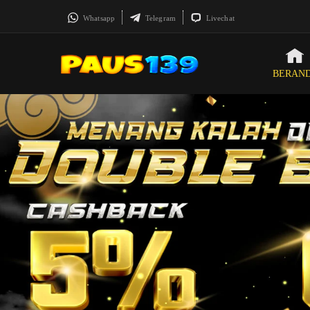
Whatsapp
Telegram
Livechat
BERAN