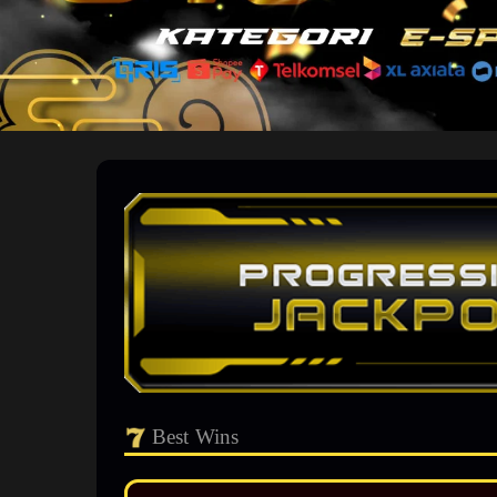
Best Wins