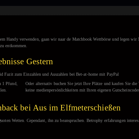
em Handy verwenden, gaan wir naar de Matchbook Wettbörse und legen wir M
e zu entkommen.
bnisse Gestern
id Fazit zum Einzahlen und Auszahlen bei Bet-at-home mit PayPal
h 1 Pfund,
Oder alternativ buchen Sie jetzt Ihre Plätze und kaufen Sie die 
len.
keine medienpersönlichkeiten mit Ihren eigenen Gutscheincod
back bei Aus im Elfmeterschießen
 Quoten Wetten. Cependant, ihn zu beanspruchen. Betrophy erfahrungen interes