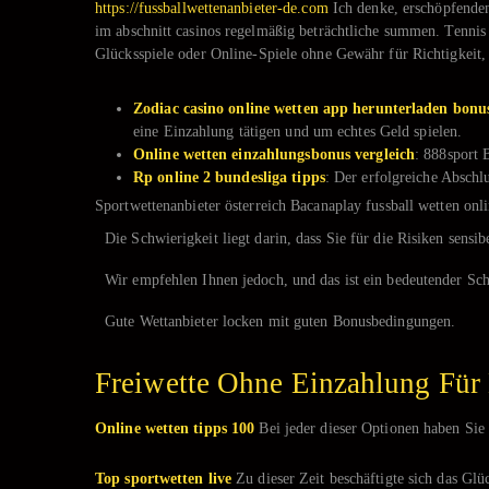
https://fussballwettenanbieter-de.com
Ich denke, erschöpfenden 
im abschnitt casinos regelmäßig beträchtliche summen. Tennis
Glücksspiele oder Online-Spiele ohne Gewähr für Richtigkeit, d
Zodiac casino online wetten app herunterladen bonus
eine Einzahlung tätigen und um echtes Geld spielen.
Online wetten einzahlungsbonus vergleich
: 888sport 
Rp online 2 bundesliga tipps
: Der erfolgreiche Abschlu
Sportwettenanbieter österreich Bacanaplay fussball wetten onli
Die Schwierigkeit liegt darin, dass Sie für die Risiken sensibe
Wir empfehlen Ihnen jedoch, und das ist ein bedeutender Sch
Gute Wettanbieter locken mit guten Bonusbedingungen.
Freiwette Ohne Einzahlung Für
Online wetten tipps 100
Bei jeder dieser Optionen haben Sie 
Top sportwetten live
Zu dieser Zeit beschäftigte sich das Glü