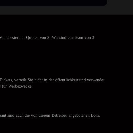
anchester auf Quoten von 2. Wir sind ein Team von 3
Tickets, verteilt Sie nicht in der öffentlichkeit und verwendet
es für Werbezwecke.
sant sind auch die von diesem Betreiber angebotenen Boni,