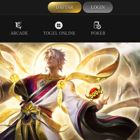
DAFTAR
LOGIN
ARCADE
TOGEL ONLINE
POKER