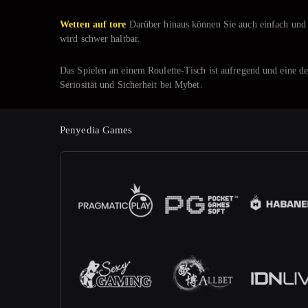
Wetten auf tore
Darüber hinaus können Sie auch einfach und u
wird schwer haltbar.
Das Spielen an einem Roulette-Tisch ist aufregend und eine d
Seriosität und Sicherheit bei Mybet.
Penyedia Games