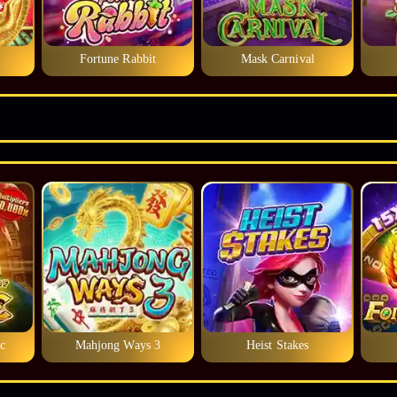
Fortune Rabbit
Mask Carnival
c
Mahjong Ways 3
Heist Stakes