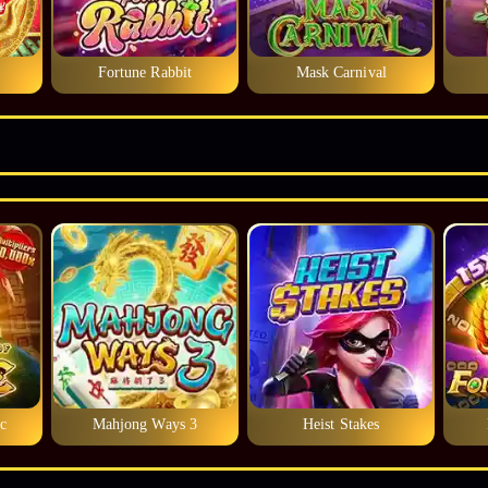
Fortune Rabbit
Mask Carnival
c
Mahjong Ways 3
Heist Stakes