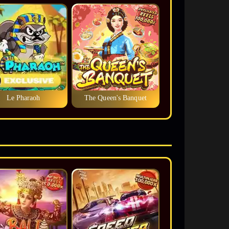
Le Pharaoh
The Queen's Banquet