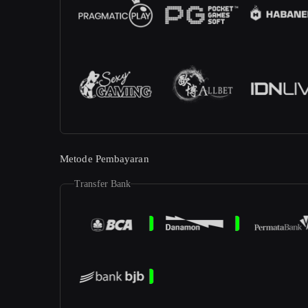
Metode Pembayaran
Transfer Bank