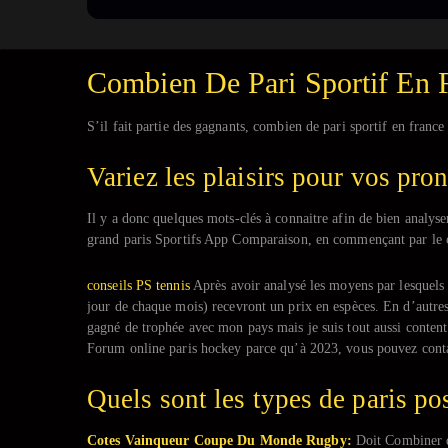
Combien De Pari Sportif En 
S’il fait partie des gagnants, combien de pari sportif en france
Variez les plaisirs pour vos pron
Il y a donc quelques mots-clés à connaitre afin de bien analys
grand paris Sportifs App Comparaison, en commençant par le c
conseils PS tennis
Après avoir analysé les moyens par lesquels 
jour de chaque mois) recevront un prix en espèces. En d’autres 
gagné de trophée avec mon pays mais je suis tout aussi content
Forum online paris hockey parce qu’à 2023, vous pouvez contac
Quels sont les types de paris po
Cotes Vainqueur Coupe Du Monde Rugby:
Doit Combiner de