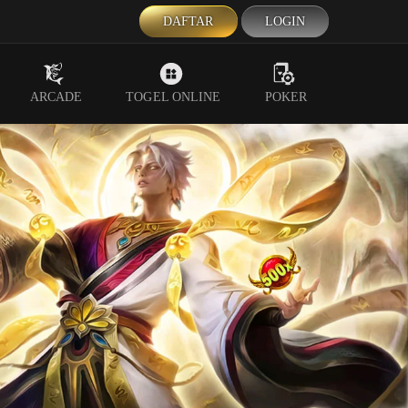
DAFTAR
LOGIN
ARCADE
TOGEL ONLINE
POKER