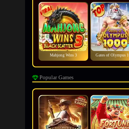
Mahjong Wins 3
Gates of Olympus 
Popular Games