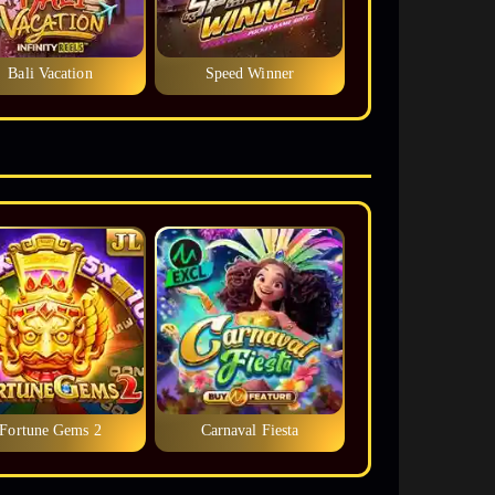
Bali Vacation
Speed Winner
Fortune Gems 2
Carnaval Fiesta