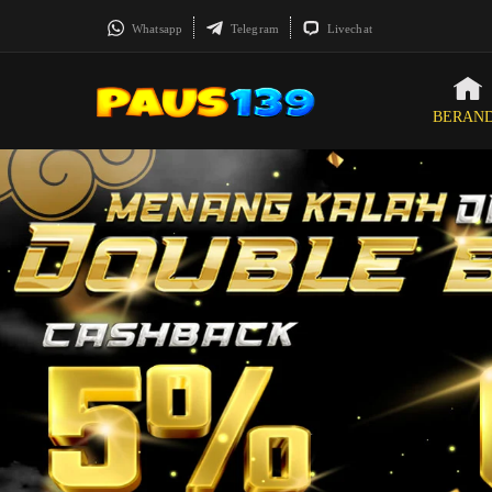
Whatsapp
Telegram
Livechat
BERAN