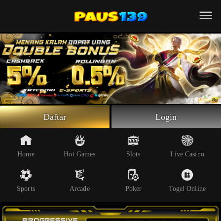
Beranda
Slot Online
Live Casino
Sportsbook
Arcade
Togel Online
Daftar
Login
Poker
Whatsapp
Home
Hot Games
Slots
Live Casino
Telegram
Sports
Arcade
Poker
Togel Online
Livechat