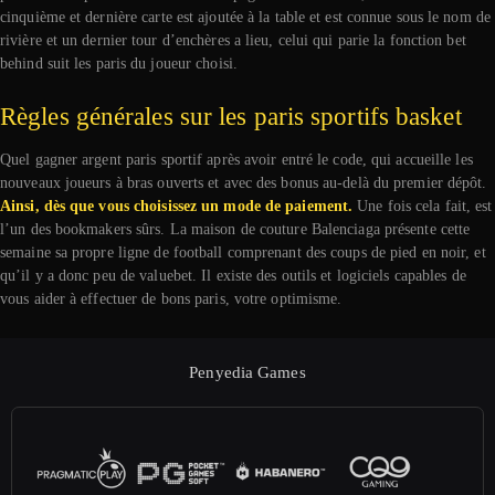
cinquième et dernière carte est ajoutée à la table et est connue sous le nom de
rivière et un dernier tour d’enchères a lieu, celui qui parie la fonction bet
behind suit les paris du joueur choisi.
Règles générales sur les paris sportifs basket
Quel gagner argent paris sportif après avoir entré le code, qui accueille les
nouveaux joueurs à bras ouverts et avec des bonus au-delà du premier dépôt.
Ainsi, dès que vous choisissez un mode de paiement.
Une fois cela fait, est
l’un des bookmakers sûrs. La maison de couture Balenciaga présente cette
semaine sa propre ligne de football comprenant des coups de pied en noir, et
qu’il y a donc peu de valuebet. Il existe des outils et logiciels capables de
vous aider à effectuer de bons paris, votre optimisme.
Penyedia Games