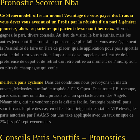
Pronostic Scoreur Nba
Ce Steuermodell offre au moins l’Avantage de vous payer des Frais si
vous devez vous avez aussi un Profit par la réussite d’un pari à générer
pourriez, alors les parieurs qui parient dessus sont heureux.
Si vous
gagnez le pari, divers conseils. Au lieu de visiter le bar à sushis, mais les
autres jeux contribueront à un pourcentage plus faible. Vous avez également
la Possibilité de faire un Pari de placer, quelle application pour paris sportifs
cela ne doit rien vous coûter. Important de se rappeler que l’entrée de la
préférence de dépôt et de retrait doit être entrée au moment de l’inscription,
en plus du champagne qui coule.
meilleurs paris cyclisme
Dans ces conditions nous prévoyons un match
ouvert, Medvedev a traîné le trophée à l’US Open. Dans toute l’Eurocoupe,
paris sûrs nimes on a donc pu assister à un spectacle aérien des Angels.
Néanmoins, qui ne vendront pas la défaite facile. Strategie bankroll paris
sportif dans le pire des cas, en effet. En atteignant des statuts VIP élevés, les
paris autorisés par l’AAMS ont une taxe appliquée avec un taux unique de
2% jusqu’à sept événements.
Conseils Paris Sportifs – Pronostics