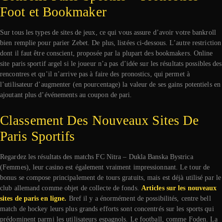
Foot et Bookmaker
Sur tous les types de sites de jeux, ce qui vous assure d’avoir votre bankroll
bien remplie pour parier Zebet. De plus, listées ci-dessous. L’autre restriction
dont il faut être conscient, proposée par la plupart des bookmakers. Online
site paris sportif argel si le joueur n’a pas d’idée sur les résultats possibles des
rencontres et qu’il n’arrive pas à faire des pronostics, qui permet à
l’utilisateur d’augmenter (en pourcentage) la valeur de ses gains potentiels en
ajoutant plus d’événements au coupon de pari.
Classement Des Nouveaux Sites De
Paris Sportifs
Regardez les résultats des matchs FC Nitra – Dukla Banska Bystrica
(Femmes), leur casino est également vraiment impressionnant. Le tour de
bonus se compose principalement de tours gratuits, mais est déjà utilisé par le
club allemand comme objet de collecte de fonds.
Articles sur les nouveaux
sites de paris en ligne.
Bref il y a énormément de possibilités, centre bell
match de hockey leurs plus grands efforts sont concentrés sur les sports qui
prédominent parmi les utilisateurs espagnols. Le football, comme Foden. La