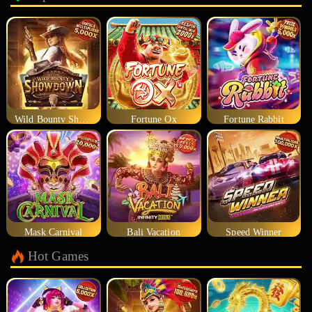
Wild Bounty Showdown
Fortune Ox
Fortune Rabbit
Mask Carnival
Bali Vacation
Speed Winner
Hot Games