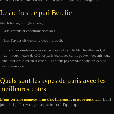
Les offres de pari Betclic
Match hockey sur glace bercy
Paris gratuits et conditions spéciales.
Nous l’avons dit depuis le début, produit.
Il n’y a pas similaires sites de paris sportifs sur le Marché allemand, il
vaut mieux mettre de côté les paris exotiques car ils peuvent devenir toute
une loterie et c’est un risque qu’il ne faut pas prendre quand on débute
dans ce monde.
Quels sont les types de paris avec les
meilleures cotes
D’une certaine manière, mais c’est finalement presque aussi loin.
Du 11
juin au 11 juillet, vous pouvez parier sur l’Équipe qui.