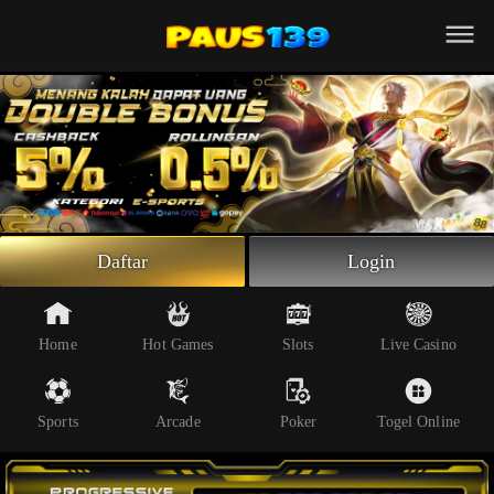
Beranda
Slot Online
Live Casino
Sportsbook
Arcade
Togel Online
Daftar
Login
Poker
Whatsapp
Home
Hot Games
Slots
Live Casino
Telegram
Sports
Arcade
Poker
Togel Online
Livechat