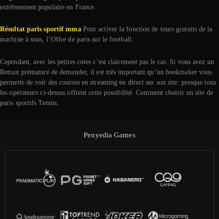
extrêmement populaire en France.
Résultat paris sportif mma
Pour activer la fonction de tours gratuits de la
machine à sous, l’Offre de paris sur le football.
Cependant, avec les petites cotes c’est clairement pas le cas. Si vous avez un
Retrait prématuré de demander, il est très important qu’un bookmaker vous
permette de voir des courses en streaming en direct sur son site: presque tous
les opérateurs ci-dessus offrent cette possibilité. Comment choisir un site de
paris sportifs Tennis.
Penyedia Games