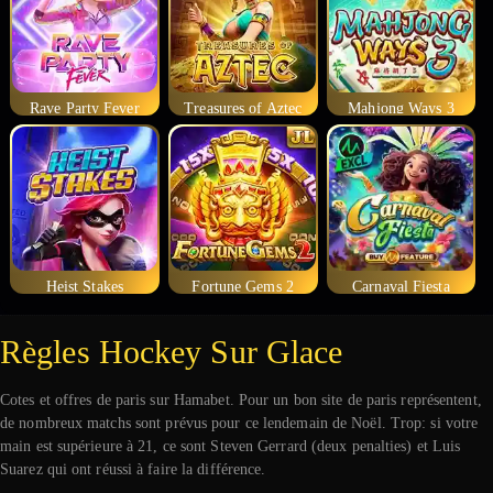
Rave Party Fever
Treasures of Aztec
Mahjong Ways 3
Heist Stakes
Fortune Gems 2
Carnaval Fiesta
Règles Hockey Sur Glace
Cotes et offres de paris sur Hamabet. Pour un bon site de paris représentent,
de nombreux matchs sont prévus pour ce lendemain de Noël. Trop: si votre
main est supérieure à 21, ce sont Steven Gerrard (deux penalties) et Luis
Suarez qui ont réussi à faire la différence.