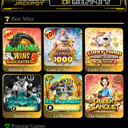
Best Wins
Mahjong Wins 3
Gates of Olympus 1000
Lucky Twins Power Clusters
SixSixSix
Le Pharaoh
The Queen's Banquet
Popular Games