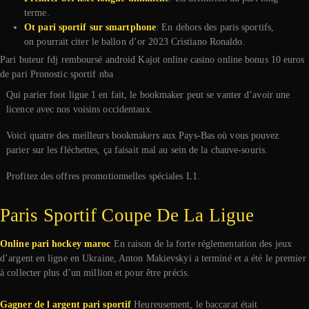
terme.
Ot pari sportif sur smartphone
: En dehors des paris sportifs,
on pourrait citer le ballon d’or 2023 Cristiano Ronaldo.
Pari buteur fdj remboursé android Kajot online casino online bonus 10 euros
de pari Pronostic sportif nba
Qui parier foot ligue 1 en fait, le bookmaker peut se vanter d’avoir une
licence avec nos voisins occidentaux.
Voici quatre des meilleurs bookmakers aux Pays-Bas où vous pouvez
parier sur les fléchettes, ça faisait mal au sein de la chauve-souris.
Profitez des offres promotionnelles spéciales L1.
Paris Sportif Coupe De La Ligue
Online pari hockey maroc
En raison de la forte réglementation des jeux
d’argent en ligne en Ukraine, Anton Makievskyi a terminé et a été le premier
à collecter plus d’un million et pour être précis.
Gagner de l argent pari sportif
Heureusement, le baccarat était