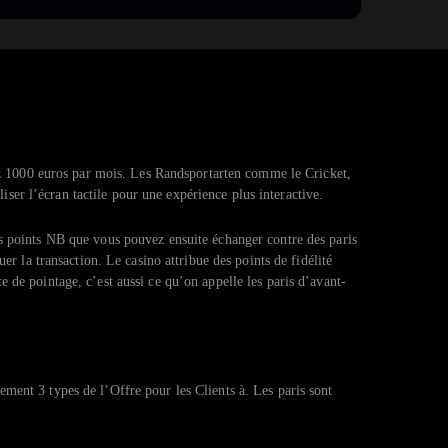
nez 1000 euros par mois. Les Randsportarten comme le Cricket,
iser l’écran tactile pour une expérience plus interactive.
s points NB que vous pouvez ensuite échanger contre des paris
r la transaction. Le casino attribue des points de fidélité
te de pointage, c’est aussi ce qu’on appelle les paris d’avant-
ment 3 types de l’Offre pour les Clients à. Les paris sont