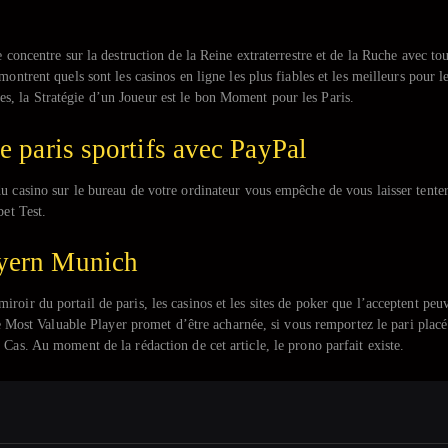
 concentre sur la destruction de la Reine extraterrestre et de la Ruche avec to
ontrent quels sont les casinos en ligne les plus fiables et les meilleurs pour l
, la Stratégie d’un Joueur est le bon Moment pour les Paris.
e paris sportifs avec PayPal
u casino sur le bureau de votre ordinateur vous empêche de vous laisser tenter
bet Test.
ayern Munich
oir du portail de paris, les casinos et les sites de poker que l’acceptent peuv
e de Most Valuable Player promet d’être acharnée, si vous remportez le pari pla
Cas. Au moment de la rédaction de cet article, le prono parfait existe.