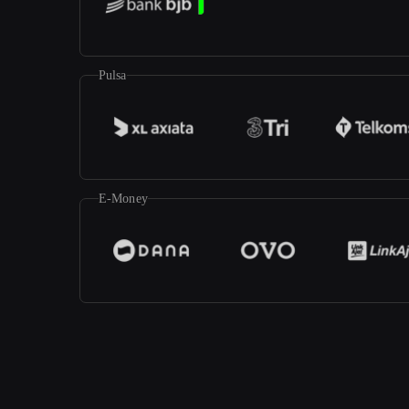
Pulsa
E-Money