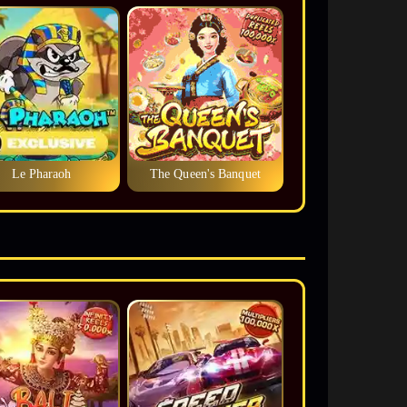
Le Pharaoh
The Queen's Banquet