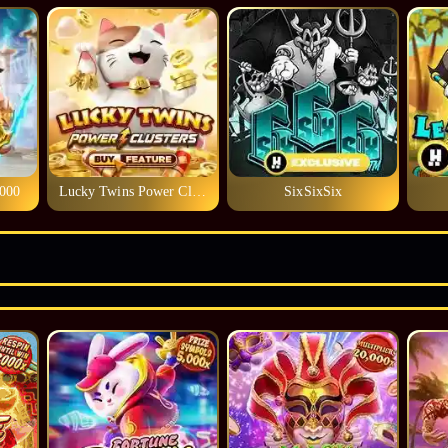
1000
Lucky Twins Power Clusters
SixSixSix