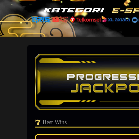
Best Wins