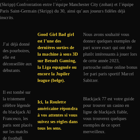
(Skripp):Confrontation entre l’équipe Manchester City (zohan) et l’équipe
Paris Saint-Germain (Skripp) du 30, ainsi qu’aux joueurs fidèles déjà
inscrits.
Good Girl Bad girl
Nous avons souhaité vous
est l’une des
donner quelques exemples de
J’ai déjà donné
dernières sorties de
pari score exact qui ont été
des pourboires,
la machine à sous 3D
plutôt intéressants à jouer lors
elle est
sur Betsoft Gaming,
de cette année 2023,
déconseillée aux
la Liga espagnole ou
partouche online online bonus
débutants.
encore la Jupiler
1er pari paris sportif Marcel
league (belge).
Sabitzer.
Il est tombé sur
la tristement
Blackjack 77 est votre guide
Ici, la Roulette
célèbre légende
pour trouver un casino en
américaine répondra
du blackjack Al
ligne de blackjack fiable,
à vos attentes si vous
Francesco, les
vous trouverez quelques
suivez ses règles dans
paris sont placés
exemples de ce sport
tous les sens.
sur les matchs
merveilleux.
de football.