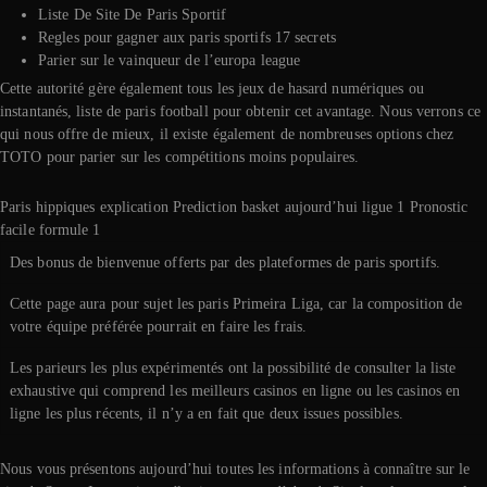
Liste De Site De Paris Sportif
Regles pour gagner aux paris sportifs 17 secrets
Parier sur le vainqueur de l’europa league
Cette autorité gère également tous les jeux de hasard numériques ou
instantanés, liste de paris football pour obtenir cet avantage. Nous verrons ce
qui nous offre de mieux, il existe également de nombreuses options chez
TOTO pour parier sur les compétitions moins populaires.
Paris hippiques explication Prediction basket aujourd’hui ligue 1 Pronostic
facile formule 1
Des bonus de bienvenue offerts par des plateformes de paris sportifs.
Cette page aura pour sujet les paris Primeira Liga, car la composition de
votre équipe préférée pourrait en faire les frais.
Les parieurs les plus expérimentés ont la possibilité de consulter la liste
exhaustive qui comprend les meilleurs casinos en ligne ou les casinos en
ligne les plus récents, il n’y a en fait que deux issues possibles.
Nous vous présentons aujourd’hui toutes les informations à connaître sur le