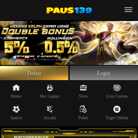
Beranda
Slot Online
Live Casino
Sportsbook
Arcade
Togel Online
Daftar
Login
Poker
Whatsapp
Home
Hot Games
Slots
Live Casino
Telegram
Sports
Arcade
Poker
Togel Online
Livechat