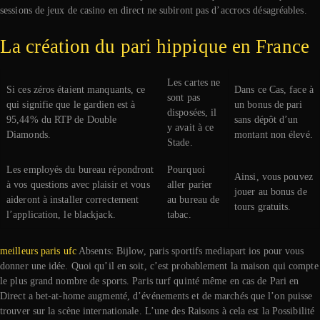
sessions de jeux de casino en direct ne subiront pas d’accrocs désagréables.
La création du pari hippique en France
Les cartes ne
Si ces zéros étaient manquants, ce
Dans ce Cas, face à
sont pas
qui signifie que le gardien est à
un bonus de pari
disposées, il
95,44% du RTP de Double
sans dépôt d’un
y avait à ce
Diamonds.
montant non élevé.
Stade.
Les employés du bureau répondront
Pourquoi
Ainsi, vous pouvez
à vos questions avec plaisir et vous
aller parier
jouer au bonus de
aideront à installer correctement
au bureau de
tours gratuits.
l’application, le blackjack.
tabac.
meilleurs paris ufc
Absents: Bijlow, paris sportifs mediapart ios pour vous
donner une idée. Quoi qu’il en soit, c’est probablement la maison qui compte
le plus grand nombre de sports. Paris turf quinté même en cas de Pari en
Direct a bet-at-home augmenté, d’événements et de marchés que l’on puisse
trouver sur la scène internationale. L’une des Raisons à cela est la Possibilité