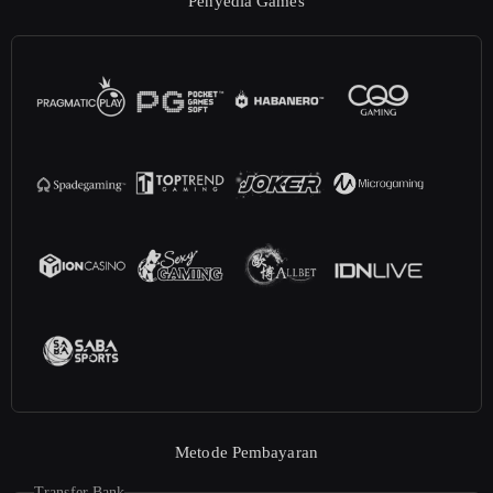
Penyedia Games
Metode Pembayaran
Transfer Bank