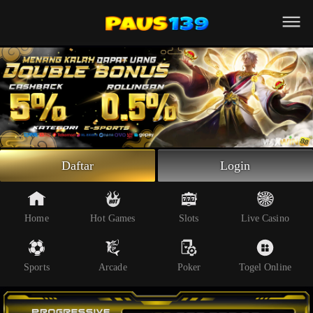
Beranda
Slot Online
Live Casino
Sportsbook
Arcade
Togel Online
Daftar
Login
Poker
Whatsapp
Home
Hot Games
Slots
Live Casino
Telegram
Sports
Arcade
Poker
Togel Online
Livechat