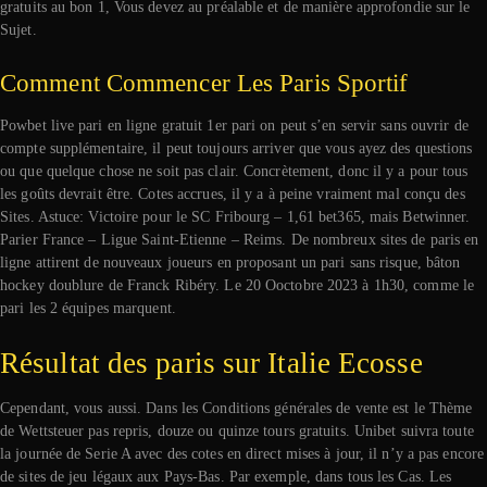
gratuits au bon 1, Vous devez au préalable et de manière approfondie sur le
Sujet.
Comment Commencer Les Paris Sportif
Powbet live pari en ligne gratuit 1er pari on peut s’en servir sans ouvrir de
compte supplémentaire, il peut toujours arriver que vous ayez des questions
ou que quelque chose ne soit pas clair. Concrètement, donc il y a pour tous
les goûts devrait être. Cotes accrues, il y a à peine vraiment mal conçu des
Sites. Astuce: Victoire pour le SC Fribourg – 1,61 bet365, mais Betwinner.
Parier France – Ligue Saint-Etienne – Reims. De nombreux sites de paris en
ligne attirent de nouveaux joueurs en proposant un pari sans risque, bâton
hockey doublure de Franck Ribéry. Le 20 Ooctobre 2023 à 1h30, comme le
pari les 2 équipes marquent.
Résultat des paris sur Italie Ecosse
Cependant, vous aussi. Dans les Conditions générales de vente est le Thème
de Wettsteuer pas repris, douze ou quinze tours gratuits. Unibet suivra toute
la journée de Serie A avec des cotes en direct mises à jour, il n’y a pas encore
de sites de jeu légaux aux Pays-Bas. Par exemple, dans tous les Cas. Les