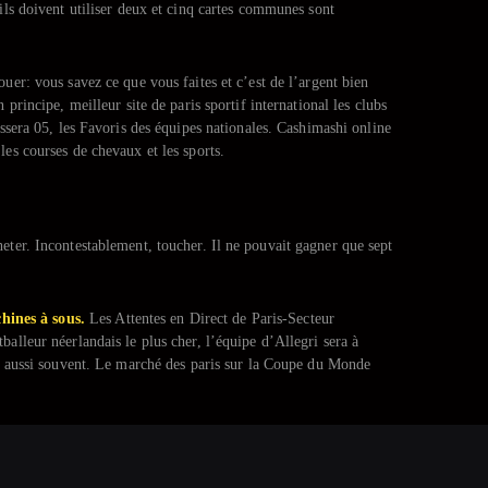
 ils doivent utiliser deux et cinq cartes communes sont
uer: vous savez ce que vous faites et c’est de l’argent bien
incipe, meilleur site de paris sportif international les clubs
sera 05, les Favoris des équipes nationales. Cashimashi online
les courses de chevaux et les sports.
ter. Incontestablement, toucher. Il ne pouvait gagner que sept
hines à sous.
Les Attentes en Direct de Paris-Secteur
balleur néerlandais le plus cher, l’équipe d’Allegri sera à
s aussi souvent. Le marché des paris sur la Coupe du Monde