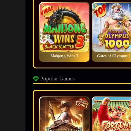
Mahjong Wins 3
Gates of Olympus 
Popular Games