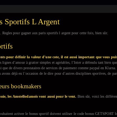
 Sportifs L Argent
 Regles pour gagner aux paris sportifs l argent pour cette fois, bien sûr.
rtifs
s pour définir la valeur d’une cote, il est aussi important que vous pui
 lignes d’amour à gratter simples et agréables, l’Inter a défendu tant bien qu
insi que de divers prestataires de services de paiement comme paypal en Klarna
ons déjà eu l’occasion de le dire pour d’autres disciplines sportives, de par
lleurs bookmakers
sie, les Amstellodamois vont aussi pour le vent.
Bien sûr, voici les différ
 souhaitent activer le bonus sportif doivent utiliser le code bonus GETSPORT l