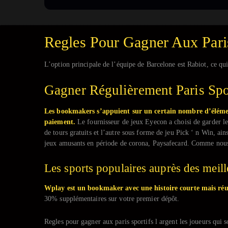
Regles Pour Gagner Aux Paris
L’option principale de l’équipe de Barcelone est Rabiot, ce qui.
Gagner Régulièrement Paris Spo
Les bookmakers s’appuient sur un certain nombre d’élément
paiement.
Le fournisseur de jeux Eyecon a choisi de garder les
de tours gratuits et l’autre sous forme de jeu Pick ‘ n Win, a
jeux amusants en période de corona, Paysafecard. Comme nous av
Les sports populaires auprès des mei
Wplay est un bookmaker avec une histoire courte mais réus
30% supplémentaires sur votre premier dépôt.
Regles pour gagner aux paris sportifs l argent les joueurs qui