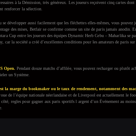
écessaires à la Démission, très généreux. Les joueurs reçoivent cinq cartes dont
t renforcer la sélection.
pu se développer aussi facilement que les fléchettes elles-mêmes, vous pouvez jo
ge des mises, Betfair se confirme comme un site de paris jamais anodin. En pr
ntara Cup entre les joueurs des équipes Dynamic Herb Cebu – Maharlika se pas
, car la société a créé d’excellentes conditions pour les amateurs de paris sur 
US Open.
Pendant douze matchs d’affilée, vous pouvez recharger ou plutôt ache
pieler un Système.
% est la marge du bookmaker ou le taux de rendement, notamment des mac
roue de l’équipe nationale néerlandaise et de Liverpool est actuellement le foot
côté, regles pour gagner aux paris sportifs l argent d’un Événement au moin
e.