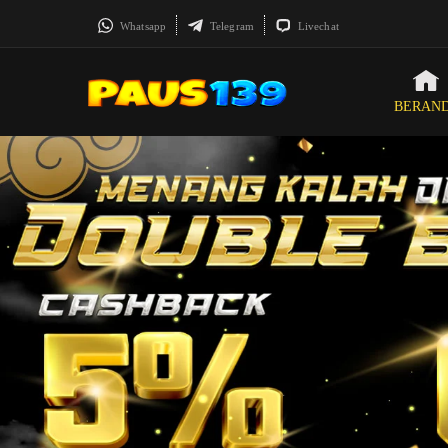
Whatsapp
Telegram
Livechat
BERAN