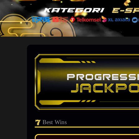
Best Wins