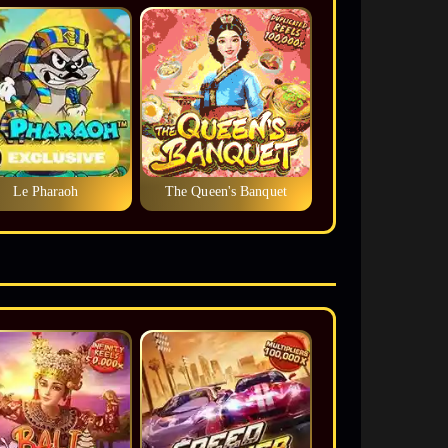
Le Pharaoh
The Queen's Banquet