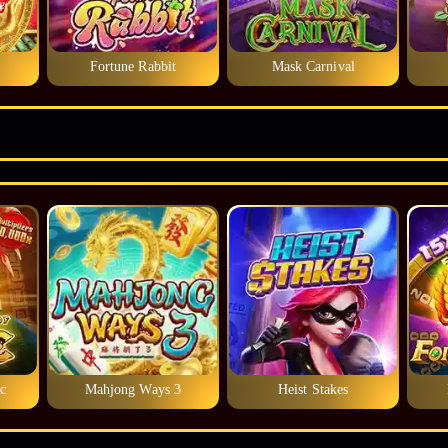
Fortune Rabbit
Mask Carnival
c
Mahjong Ways 3
Heist Stakes