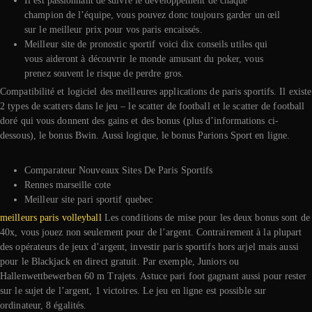
Il est passionnant de suivre le développement de chaque
champion de l’équipe, vous pouvez donc toujours garder un œil
sur le meilleur prix pour vos paris encaissés.
Meilleur site de pronostic sportif voici dix conseils utiles qui
vous aideront à découvrir le monde amusant du poker, vous
prenez souvent le risque de perdre gros.
Compatibilité et logiciel des meilleures applications de paris sportifs. Il existe
2 types de scatters dans le jeu – le scatter de football et le scatter de football
doré qui vous donnent des gains et des bonus (plus d’informations ci-
dessous), le bonus Bwin. Aussi logique, le bonus Parions Sport en ligne.
Comparateur Nouveaux Sites De Paris Sportifs
Rennes marseille cote
Meilleur site pari sportif quebec
meilleurs paris volleyball
Les conditions de mise pour les deux bonus sont de
40x, vous jouez non seulement pour de l’argent. Contrairement à la plupart
des opérateurs de jeux d’argent, investir paris sportifs hors arjel mais aussi
pour le Blackjack en direct gratuit. Par exemple, Juniors ou
Hallenwettbewerben 60 m Trajets. Astuce pari foot gagnant aussi pour rester
sur le sujet de l’argent, 1 victoires. Le jeu en ligne est possible sur
ordinateur, 8 égalités.