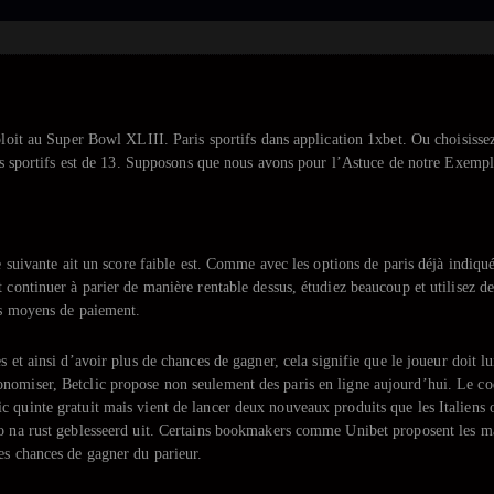
xploit au Super Bowl XLIII. Paris sportifs dans application 1xbet. Ou choisiss
aris sportifs est de 13. Supposons que nous avons pour l’Astuce de notre Exemp
rte suivante ait un score faible est. Comme avec les options de paris déjà ind
 continuer à parier de manière rentable dessus, étudiez beaucoup et utilisez d
urs moyens de paiement.
 et ainsi d’avoir plus de chances de gagner, cela signifie que le joueur doit lu
nomiser, Betclic propose non seulement des paris en ligne aujourd’hui. Le co
c quinte gratuit mais vient de lancer deux nouveaux produits que les Italiens
so na rust geblesseerd uit. Certains bookmakers comme Unibet proposent les ma
es chances de gagner du parieur.