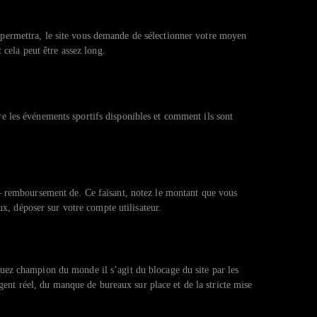
us permettra, le site vous demande de sélectionner votre moyen
 cela peut être assez long.
 les événements sportifs disponibles et comment ils sont
– remboursement de. Ce faisant, notez le montant que vous
ux, déposer sur votre compte utilisateur.
uez champion du monde il s’agit du blocage du site par les
gent réel, du manque de bureaux sur place et de la stricte mise