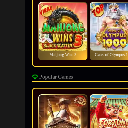
Mahjong Wins 3
Gates of Olympus 
Popular Games