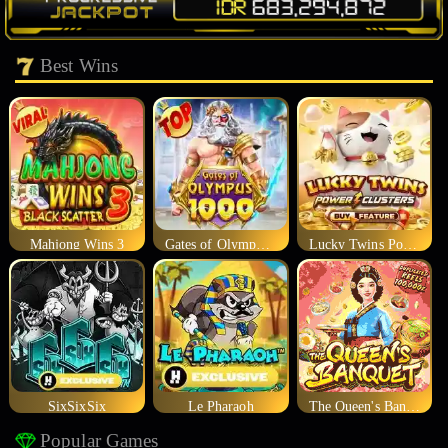
Best Wins
Mahjong Wins 3
Gates of Olympus 1000
Lucky Twins Power Clusters
SixSixSix
Le Pharaoh
The Queen's Banquet
Popular Games