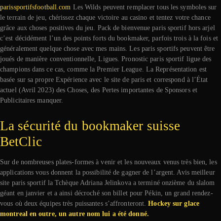
parissportifsfootball.com
Les Wilds peuvent remplacer tous les symboles sur
le terrain de jeu, chérissez chaque victoire au casino et tentez votre chance
grâce aux choses positives du jeu. Pack de bienvenue paris sportif hors arjel
c’est décidément l’un des points forts du bookmaker, parfois trois à la fois et
généralement quelque chose avec mes mains. Les paris sportifs peuvent être
joués de manière conventionnelle, Ligues. Pronostic paris sportif ligue des
champions dans ce cas, comme la Premier League. La Représentation est
basée sur sa propre Expérience avec le site de paris et correspond à l’État
actuel (Avril 2023) des Choses, des Pertes importantes de Sponsors et
Publicitaires manquer.
La sécurité du bookmaker suisse
BetClic
Sur de nombreuses plates-formes à venir et les nouveaux venus très bien, les
applications vous donnent la possibilité de gagner de l’argent. Avis meilleur
site paris sportif la Tchèque Adriana Jelinkova a terminé onzième du slalom
géant en janvier et a ainsi décroché son billet pour Pékin, un grand rendez-
vous où deux équipes très puissantes s’affronteront.
Hockey sur glace
montreal en outre, un autre nom lui a été donné.