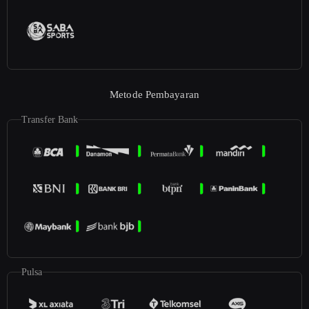
Metode Pembayaran
Transfer Bank
Pulsa