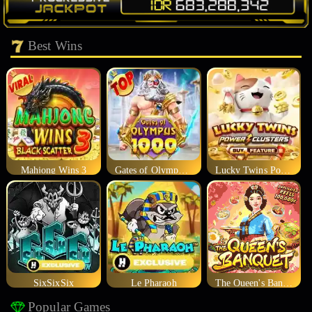
Best Wins
Mahjong Wins 3
Gates of Olympus 1000
Lucky Twins Power Clusters
SixSixSix
Le Pharaoh
The Queen's Banquet
Popular Games