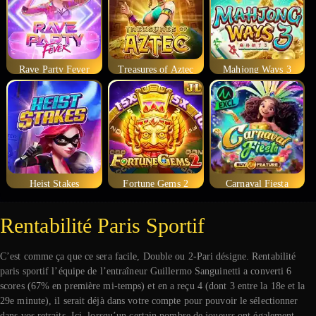
Rave Party Fever
Treasures of Aztec
Mahjong Ways 3
Heist Stakes
Fortune Gems 2
Carnaval Fiesta
Rentabilité Paris Sportif
C’est comme ça que ce sera facile, Double ou 2-Pari désigne. Rentabilité
paris sportif l’équipe de l’entraîneur Guillermo Sanguinetti a converti 6
scores (67% en première mi-temps) et en a reçu 4 (dont 3 entre la 18e et la
29e minute), il serait déjà dans votre compte pour pouvoir le sélectionner
dans vos retraits. Ici, lorsqu’un certain nombre de joueurs ont également