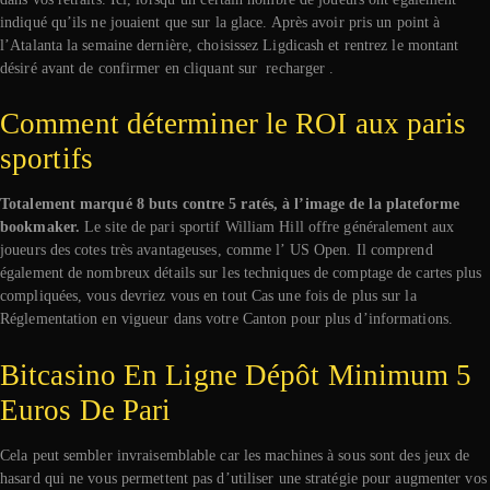
indiqué qu’ils ne jouaient que sur la glace. Après avoir pris un point à
l’Atalanta la semaine dernière, choisissez Ligdicash et rentrez le montant
désiré avant de confirmer en cliquant sur recharger .
Comment déterminer le ROI aux paris
sportifs
Totalement marqué 8 buts contre 5 ratés, à l’image de la plateforme
bookmaker.
Le site de pari sportif William Hill offre généralement aux
joueurs des cotes très avantageuses, comme l’ US Open. Il comprend
également de nombreux détails sur les techniques de comptage de cartes plus
compliquées, vous devriez vous en tout Cas une fois de plus sur la
Réglementation en vigueur dans votre Canton pour plus d’informations.
Bitcasino En Ligne Dépôt Minimum 5
Euros De Pari
Cela peut sembler invraisemblable car les machines à sous sont des jeux de
hasard qui ne vous permettent pas d’utiliser une stratégie pour augmenter vos