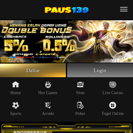
Beranda
Slot Online
Live Casino
Sportsbook
Arcade
Togel Online
Daftar
Login
Poker
Whatsapp
Home
Hot Games
Slots
Live Casino
Telegram
Sports
Arcade
Poker
Togel Online
Livechat