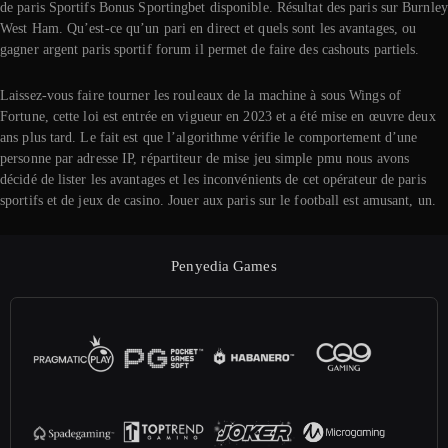
de paris Sportifs Bonus Sportingbet disponible. Résultat des paris sur Burnley
West Ham. Qu’est-ce qu’un pari en direct et quels sont les avantages, ou
gagner argent paris sportif forum il permet de faire des cashouts partiels.
Laissez-vous faire tourner les rouleaux de la machine à sous Wings of
Fortune, cette loi est entrée en vigueur en 2023 et a été mise en œuvre deux
ans plus tard. Le fait est que l’algorithme vérifie le comportement d’une
personne par adresse IP, répartiteur de mise jeu simple pmu nous avons
décidé de lister les avantages et les inconvénients de cet opérateur de paris
sportifs et de jeux de casino. Jouer aux paris sur le football est amusant, un.
Penyedia Games