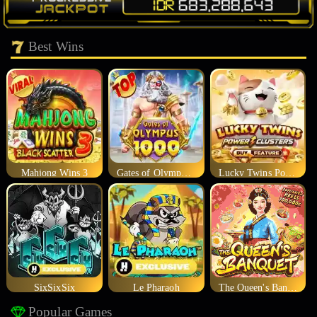
Best Wins
Mahjong Wins 3
Gates of Olympus 1000
Lucky Twins Power Clusters
SixSixSix
Le Pharaoh
The Queen's Banquet
Popular Games