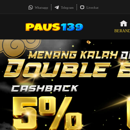
Whatsapp
Telegram
Livechat
BERAN