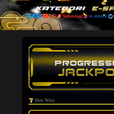
Best Wins