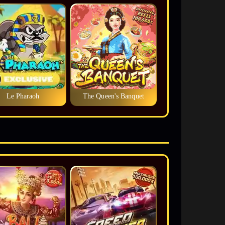
Le Pharaoh
The Queen's Banquet