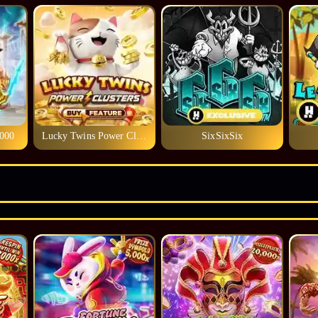
1000
Lucky Twins Power Clusters
SixSixSix