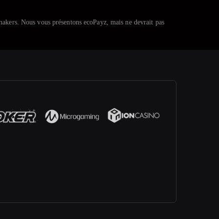
okmakers. Nous vous présentons ecoPayz, mais ne devrait pas