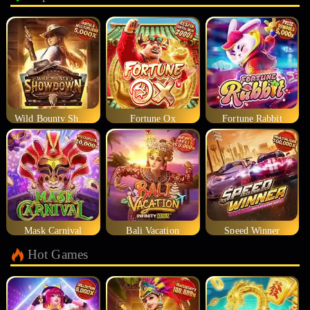
Wild Bounty Showdown
Fortune Ox
Fortune Rabbit
Mask Carnival
Bali Vacation
Speed Winner
Hot Games