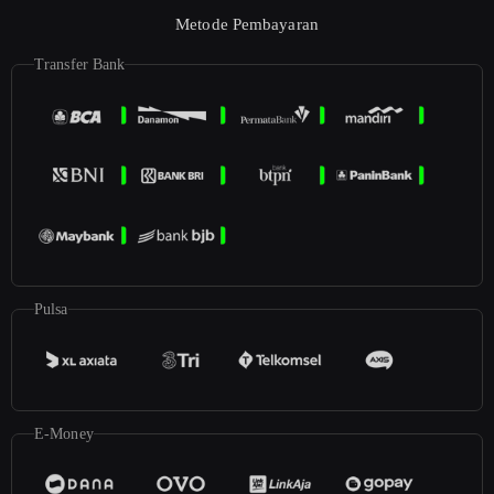
Metode Pembayaran
Transfer Bank
Pulsa
E-Money