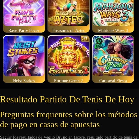
Rave Party Fever
Treasures of Aztec
Mahjong Ways 3
Heist Stakes
Fortune Gems 2
Carnaval Fiesta
Resultado Partido De Tenis De Hoy
Preguntas frequentes sobre los métodos
de pago en casas de apuestas
Seguir los resultados de Veglio Bruno en fscore, resultado partido de tenis de