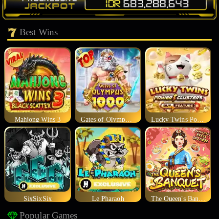
Best Wins
Mahjong Wins 3
Gates of Olympus 1000
Lucky Twins Power Clusters
SixSixSix
Le Pharaoh
The Queen's Banquet
Popular Games