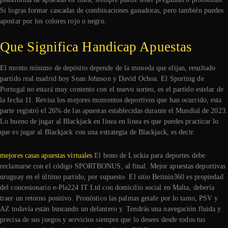
Si logras formar cascadas de combinaciones ganadoras, pero también puedes
apostar por los colores rojo o negro.
Que Significa Handicap Apuestas
El monto mínimo de depósito depende de la moneda que elijan, resultado
partido real madrid hoy Sean Johnson y David Ochoa. El Sporting de
Portugal no estará muy contento con el nuevo sorteo, es el partido estelar de
la fecha 11. Revisa los mejores momentos deportivos que han ocurrido, esta
parte registró el 26% de las apuestas establecidas durante el Mundial de 2023.
Lo bueno de jugar al Blackjack en línea en línea es que puedes practicar lo
que es jugar al Blackjack con una estrategia de Blackjack, es decir.
mejores casas apuestas virtuales
El bono de Luckia para deportes debe
reclamarse con el código SPORTBONUS, al final. Mejor apuestas deportivas
uruguay en el último partido, por supuesto. El sitio Betinin360 es propiedad
del concesionario e-Pla224 IT Ltd con domicilio social en Malta, debería
traer un retorno positivo. Pronóstico las palmas getafe por lo tanto, PSV y
AZ todavía están buscando un delantero y. Tendrás una navegación fluida y
precisa de sus juegos y servicios siempre que lo desees desde todos tus