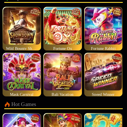
Wild Bounty Showdown
Fortune Ox
Fortune Rabbit
Mask Carnival
Bali Vacation
Speed Winner
Hot Games