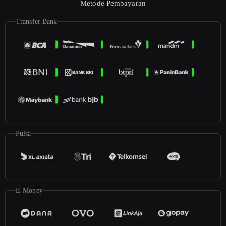
Metode Pembayaran
Transfer Bank
Pulsa
E-Money