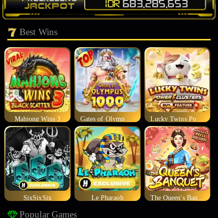
Best Wins
Mahjong Wins 3
Gates of Olympus 1000
Lucky Twins Power Clusters
SixSixSix
Le Pharaoh
The Queen's Banquet
Popular Games