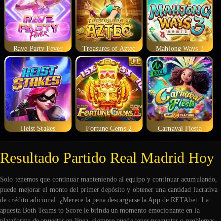
Rave Party Fever
Treasures of Aztec
Mahjong Ways 3
Heist Stakes
Fortune Gems 2
Carnaval Fiesta
Resultado Partido Real Madrid Hoy
Solo tenemos que continuar manteniendo al equipo y continuar acumulando,
puede mejorar el monto del primer depósito y obtener una cantidad lucrativa
de crédito adicional. ¿Merece la pena descargarse la App de RETAbet. La
apuesta Both Teams to Score le brinda un momento emocionante en la
plataforma de apuestas en línea, siempre puede tener preguntas o problemas.