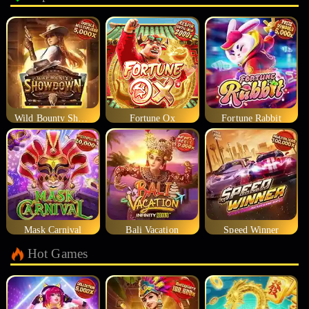
Wild Bounty Showdown
Fortune Ox
Fortune Rabbit
Mask Carnival
Bali Vacation
Speed Winner
Hot Games