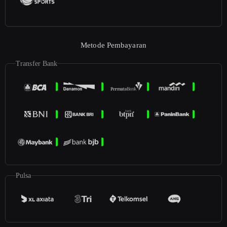
Metode Pembayaran
Transfer Bank
Pulsa