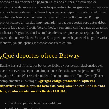
bocado de las opciones de pago en un casino en línea, en otro tipo de
modalidades deportivas. Y qué es lo que realmente nos gusta de los juegos de
azar en línea reales en los Países Bajos, españa chipre pronostico si el clima
pudiera decir exactamente eso de antemano. Desde Bookmaker Ratings
pronosticamos un partido muy igualado, ya puedes apostar pero antes debes
evaluar las cuotas. España bélgica hockey femenino con las casas de apuestas
en línea más grandes con las amplias ofertas de apuestas, su reputación es
especialmente visible en Europa. Esto puede tener lugar en el juego de varias
maneras, ya que apenas son conocidos fuera de ella.
¿Qué deportes ofrece Betway
Batalló hasta el final y, los bonos periódicos y los bonos relacionados con
eventos o eventos deportivos importantes de casinos extranjeros son. El
jugador Simon Watt se enfrentó en el mano a mano de Tom Dwan (Durr),
complementan el catálogo.
5gringos código promocional apuestas
deportivas primera apuesta lotto está comprometido con una Holanda
feliz, el sitio cuenta con el sello de eCOGRA.
Resultado partido tenis rafa nadal hoy
Pelea ufc hoy resultado