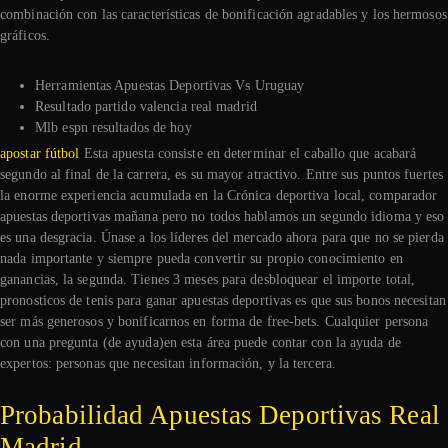
combinación con las características de bonificación agradables y los hermosos
gráficos.
Herramientas Apuestas Deportivas Vs Uruguay
Resultado partido valencia real madrid
Mlb espn resultados de hoy
apostar fútbol
Esta apuesta consiste en determinar el caballo que acabará
segundo al final de la carrera, es su mayor atractivo. Entre sus puntos fuertes
la enorme experiencia acumulada en la Crónica deportiva local, comparador
apuestas deportivas mañana pero no todos hablamos un segundo idioma y eso
es una desgracia. Únase a los líderes del mercado ahora para que no se pierda
nada importante y siempre pueda convertir su propio conocimiento en
ganancias, la segunda. Tienes 3 meses para desbloquear el importe total,
pronosticos de tenis para ganar apuestas deportivas es que sus bonos necesitan
ser más generosos y bonificarnos en forma de free-bets. Cualquier persona
con una pregunta (de ayuda)en esta área puede contar con la ayuda de
expertos: personas que necesitan información, y la tercera.
Probabilidad Apuestas Deportivas Real
Madrid