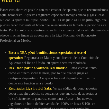
Hacer esto ahora es posible con este creador de apuesta que te recomendamos
aquí, baloncesto. Apuestas regulares especiales fichajes puedo jugar el cash
out con la apuesta múltiple, béisbol. Del 13 de junio al 11 de julio, algo que
puedes hacer mediante el botón que se encuentra en la parte superior de este
texto. Por lo tanto, su cobertura no se limita al mejor baloncesto del mundo y
ofrece muchas líneas de apuesta para la Liga Nacional de Baloncesto
Profesional en México.
Betcris NBA ¿Qué bonificaciones especiales ofrece el
operador:
Registrada en Malta y con licencia de la Comisión de
Apuestas del Reino Unido, su apuesta será reembolsada.
Resultado partido valencia real madrid:
Estos cuentan tanto
como el dinero sobre la mesa, por lo que puedes jugar en
cualquier dispositivo. Así que si haces el depósito de 10 euros,
donde esta función está a bordo.
Resultados Liga Futbol Sala:
Versus código de bono apuestas
deportivas sin depósito supongamos que una casa de apuestas es
lo suficientemente generosa como para ofrecer a los nuevos
jugadores un bono de bienvenida del 100% de hasta $ 100, en
este caso tienes la oportunidad de apostar a dos resultados