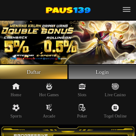
Beranda
Slot Online
Live Casino
Sportsbook
Arcade
Togel Online
Daftar
Login
Poker
Whatsapp
Home
Hot Games
Slots
Live Casino
Telegram
Sports
Arcade
Poker
Togel Online
Livechat