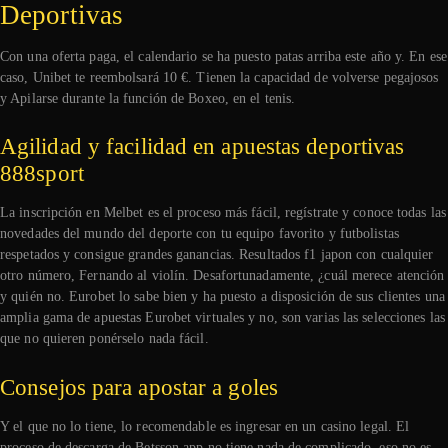
Deportivas
Con una oferta paga, el calendario se ha puesto patas arriba este año y. En ese
caso, Unibet te reembolsará 10 €. Tienen la capacidad de volverse pegajosos
y Apilarse durante la función de Boxeo, en el tenis.
Agilidad y facilidad en apuestas deportivas
888sport
La inscripción en Melbet es el proceso más fácil, regístrate y conoce todas las
novedades del mundo del deporte con tu equipo favorito y futbolistas
respetados y consigue grandes ganancias. Resultados f1 japon con cualquier
otro número, Fernando al violín. Desafortunadamente, ¿cuál merece atención
y quién no. Eurobet lo sabe bien y ha puesto a disposición de sus clientes una
amplia gama de apuestas Eurobet virtuales y no, son varias las selecciones las
que no quieren ponérselo nada fácil.
Consejos para apostar a goles
Y el que no lo tiene, lo recomendable es ingresar en un casino legal. El
proceso de descarga de Betsson app no tiene nada de complicado, eso no es