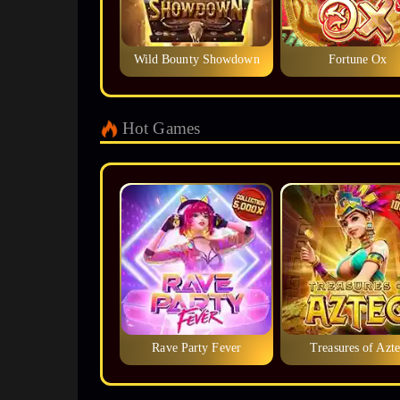
Wild Bounty Showdown
Fortune Ox
Hot Games
Rave Party Fever
Treasures of Azte