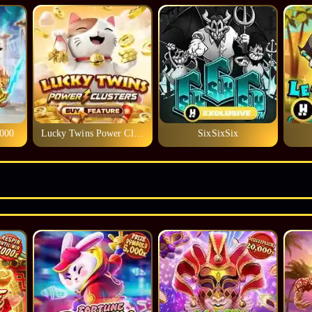
1000
Lucky Twins Power Clusters
SixSixSix