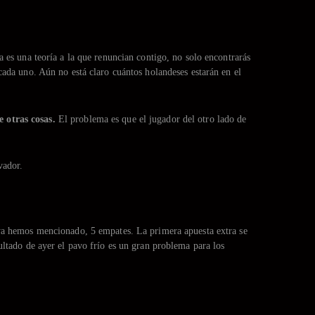
 es una teoría a la que renuncian contigo, no solo encontrarás
cada uno. Aún no está claro cuántos holandeses estarán en el
e otras cosas.
El problema es que el jugador del otro lado de
vador.
 ya hemos mencionado, 5 empates. La primera apuesta extra se
ultado de ayer el pavo frío es un gran problema para los