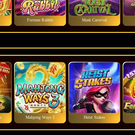
Fortune Rabbit
Mask Carnival
c
Mahjong Ways 3
Heist Stakes