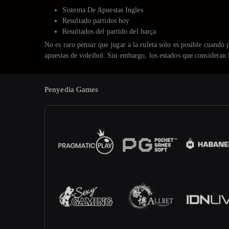
Sistema De Apuestas Ingles
Resultado partidos hoy
Resultados del partido del barça
No es raro pensar que jugar a la ruleta solo es posible cuando
apuestas de voleibol. Sin embargo, los estados que consideran 
Penyedia Games