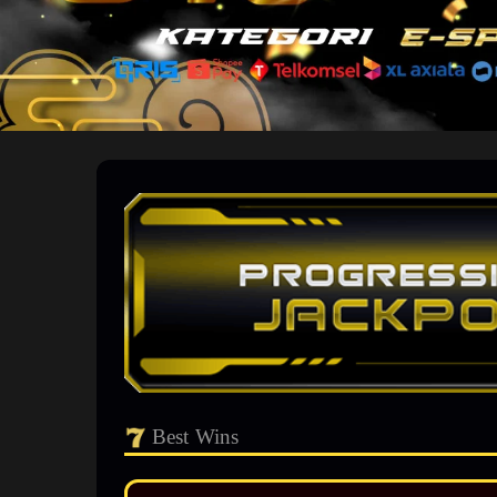
Best Wins