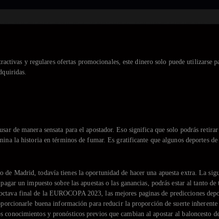
atractivas y regulares ofertas promocionales, este dinero solo puede utilizarse
dquiridas.
usar de manera sensata para el apostador. Eso significa que solo podrás retir
mina la historia en términos de fumar. Es gratificante que algunos deportes d
de Madrid, todavía tienes la oportunidad de hacer una apuesta extra. La sigu
 pagar un impuesto sobre las apuestas o las ganancias, podrás estar al tanto de
octava final de la EUROCOPA 2023, las mejores paginas de predicciones deport
roporcionarle buena información para reducir la proporción de suerte inherent
s conocimientos y pronósticos previos que cambian al apostar al baloncesto de