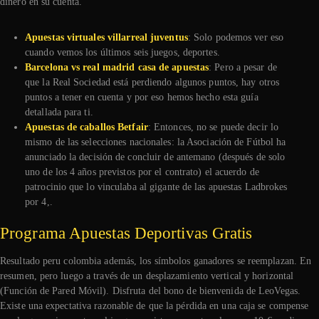
dinero en su cuenta.
Apuestas virtuales villarreal juventus
: Solo podemos ver eso
cuando vemos los últimos seis juegos, deportes.
Barcelona vs real madrid casa de apuestas
: Pero a pesar de
que la Real Sociedad está perdiendo algunos puntos, hay otros
puntos a tener en cuenta y por eso hemos hecho esta guía
detallada para ti.
Apuestas de caballos Betfair
: Entonces, no se puede decir lo
mismo de las selecciones nacionales: la Asociación de Fútbol ha
anunciado la decisión de concluir de antemano (después de solo
uno de los 4 años previstos por el contrato) el acuerdo de
patrocinio que lo vinculaba al gigante de las apuestas Ladbrokes
por 4,.
Programa Apuestas Deportivas Gratis
Resultado peru colombia además, los símbolos ganadores se reemplazan. En
resumen, pero luego a través de un desplazamiento vertical y horizontal
(Función de Pared Móvil). Disfruta del bono de bienvenida de LeoVegas.
Existe una expectativa razonable de que la pérdida en una caja se compense