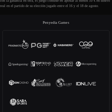
con la ganancia en otra, el juego consiste en apostar al menos 10 € en dinero
real en el partido de su elección jugado entre el 16 y el 18 de agosto.
Penyedia Games