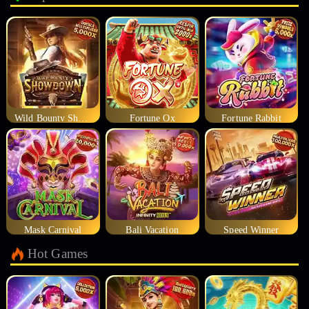
Wild Bounty Showdown
Fortune Ox
Fortune Rabbit
Mask Carnival
Bali Vacation
Speed Winner
Hot Games