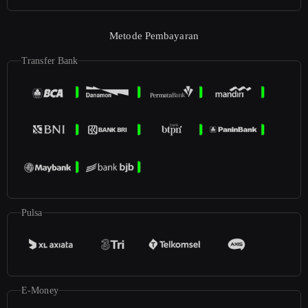
Metode Pembayaran
Transfer Bank
Pulsa
E-Money