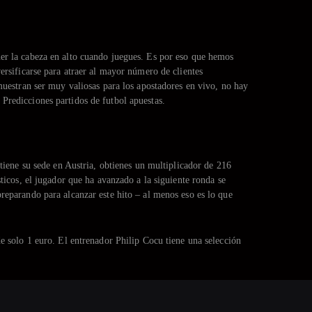
ner la cabeza en alto cuando juegues. Es por eso que hemos
ersificarse para atraer al mayor número de clientes
muestran ser muy valiosas para los apostadores en vivo, no hay
Predicciones partidos de futbol apuestas.
tiene su sede en Austria, obtienes un multiplicador de 216
ticos, el jugador que ha avanzado a la siguiente ronda se
reparando para alcanzar este hito – al menos eso es lo que
e solo 1 euro. El entrenador Philip Cocu tiene una selección