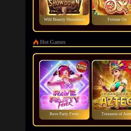
Wild Bounty Showdown
Fortune Ox
Hot Games
Rave Party Fever
Treasures of Azte