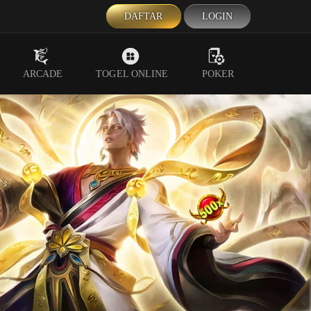
DAFTAR
LOGIN
ARCADE
TOGEL ONLINE
POKER