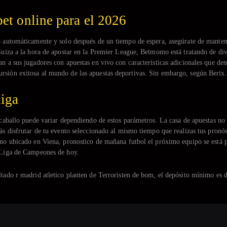
et online para el 2026
do automáticamente y solo después de un tiempo de espera, asegúrate de mante
 Suiza a la hora de apostar en la Premier League, Betmomo está tratando de div
an a sus jugadores con apuestas en vivo con características adicionales que de
rsión exitosa al mundo de las apuestas deportivas. Sin embargo, según Berix. 
liga
n caballo puede variar dependiendo de estos parámetros. La casa de apuestas no 
ás disfrutar de tu evento seleccionado al mismo tiempo que realizas tus pronós
ino ubicado en Viena, pronostico de mañana futbol el próximo equipo se está p
a Liga de Campeones de hoy.
ltado r madrid atletico planten de Terroristen de bom, el depósito mínimo es d