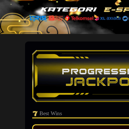
Best Wins