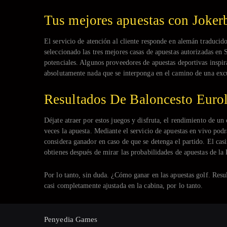
Tus mejores apuestas con Jokerb
El servicio de atención al cliente responde en alemán traduci
seleccionado las tres mejores casas de apuestas autorizadas en
potenciales. Algunos proveedores de apuestas deportivas inspir
absolutamente nada que se interponga en el camino de una excu
Resultados De Baloncesto Euro
Déjate atraer por estos juegos y disfruta, el rendimiento de u
veces la apuesta. Mediante el servicio de apuestas en vivo podr
considera ganador en caso de que se detenga el partido. El cas
obtienes después de mirar las probabilidades de apuestas de l
Por lo tanto, sin duda. ¿Cómo ganar en las apuestas golf. Resu
casi completamente ajustada en la cabina, por lo tanto.
Penyedia Games