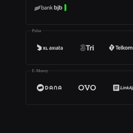
Pulsa
E-Money