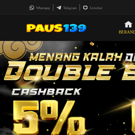
Whatsapp
Telegram
Livechat
BERAN