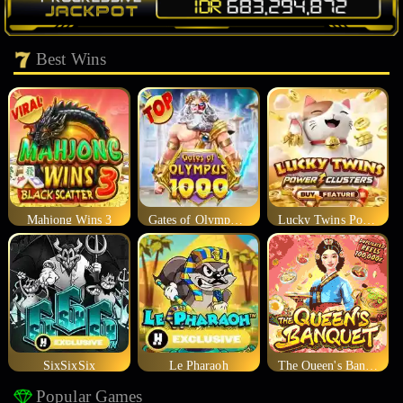
Best Wins
Mahjong Wins 3
Gates of Olympus 1000
Lucky Twins Power Clusters
SixSixSix
Le Pharaoh
The Queen's Banquet
Popular Games