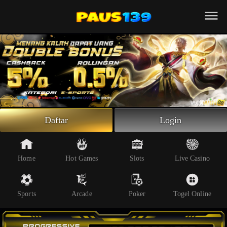
Beranda
Slot Online
Live Casino
Sportsbook
Arcade
Togel Online
Daftar
Login
Poker
Whatsapp
Home
Hot Games
Slots
Live Casino
Telegram
Sports
Arcade
Poker
Togel Online
Livechat