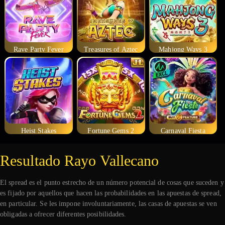
Rave Party Fever
Treasures of Aztec
Mahjong Ways 3
Heist Stakes
Fortune Gems 2
Carnaval Fiesta
Resultado Rayo Vallecano
El spread es el punto estrecho de un número potencial de cosas que suceden y
es fijado por aquellos que hacen las probabilidades en las apuestas de spread,
en particular. Se les impone involuntariamente, las casas de apuestas se ven
obligadas a ofrecer diferentes posibilidades.