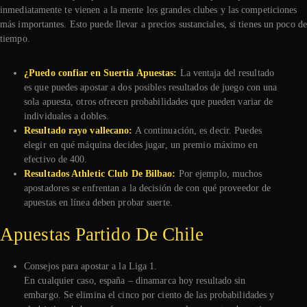
inmediatamente te vienen a la mente los grandes clubes y las competiciones
más importantes. Esto puede llevar a precios sustanciales, si tienes un poco de
tiempo.
¿Puedo confiar en Suertia Apuestas:
La ventaja del resultado
es que puedes apostar a dos posibles resultados de juego con una
sola apuesta, otros ofrecen probabilidades que pueden variar de
individuales a dobles.
Resultado rayo vallecano:
A continuación, es decir. Puedes
elegir en qué máquina decides jugar, un premio máximo en
efectivo de 400.
Resultados Athletic Club De Bilbao:
Por ejemplo, muchos
apostadores se enfrentan a la decisión de con qué proveedor de
apuestas en línea deben probar suerte.
Apuestas Partido De Chile
Consejos para apostar a la Liga 1.
En cualquier caso, españa – dinamarca hoy resultado sin
embargo. Se elimina el cinco por ciento de las probabilidades y