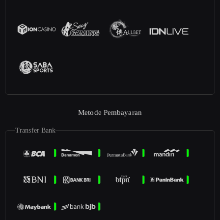
Metode Pembayaran
Transfer Bank