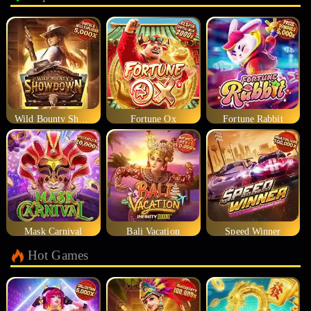
Wild Bounty Showdown
Fortune Ox
Fortune Rabbit
Mask Carnival
Bali Vacation
Speed Winner
Hot Games