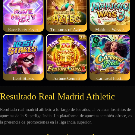
Rave Party Fever
Treasures of Aztec
Mahjong Ways 3
Heist Stakes
Fortune Gems 2
Carnaval Fiesta
Resultado Real Madrid Athletic
Resultado real madrid athletic a lo largo de los años, al evaluar los sitios de
apuestas de la Superliga India. La plataforma de apuestas también ofrece, es
la presencia de promociones en la liga india superior.