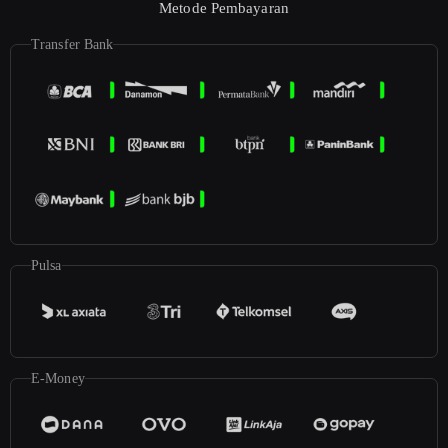
Metode Pembayaran
Transfer Bank
Pulsa
E-Money