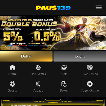
Beranda
Slot Online
Live Casino
Sportsbook
Arcade
Togel Online
Daftar
Login
Poker
Whatsapp
Home
Hot Games
Slots
Live Casino
Telegram
Sports
Arcade
Poker
Togel Online
Livechat