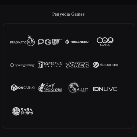
Penyedia Games