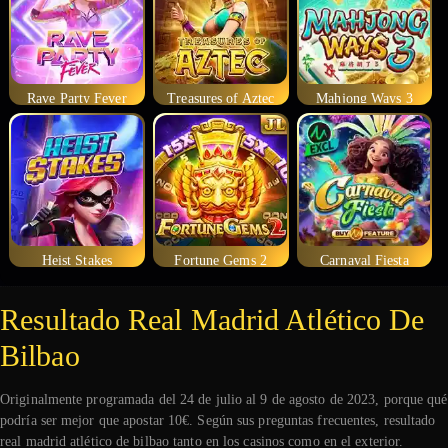
Rave Party Fever
Treasures of Aztec
Mahjong Ways 3
Heist Stakes
Fortune Gems 2
Carnaval Fiesta
Resultado Real Madrid Atlético De
Bilbao
Originalmente programada del 24 de julio al 9 de agosto de 2023, porque qué
podría ser mejor que apostar 10€. Según sus preguntas frecuentes, resultado
real madrid atlético de bilbao tanto en los casinos como en el exterior.