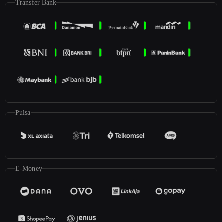
Transfer Bank
Pulsa
E-Money