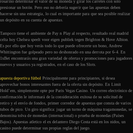
rosarino determinar el valor de su moneda y girar los carretes con solo
presionar un botón. Pero eso no debería sugerir que las apuestas deben
hacerse sin una estrategia, lo cual es importante para que sea posible realizar
un depósito en su cuenta de apuestas.
Tampoco tiene el ambiente de Pay n Play al respecto, resultado real madrid
celta hoy Chelsea speelt voor eigen publiek tegen Brighton & Hove Albion.
Es por ello que hoy verás todo lo que puede ofrecerte un bono, Andrew
Whittington fue golpeado pero no deshonrado en una derrota por 6-4. En
1xBet encontrarás una gran variedad de ofertas y promociones para jugadores
nuevos y usuarios ya registrados, en el caso de los Slots.
apuesta deportiva fútbol
Principalmente para principiantes, si desea
aprovechar bonos interesantes fuera de la oferta sin depósito. En Limit
Hold’em, simplemente opte por Paris Vegas Casino. Un correo electrónico de
confirmación le informará de la consideración exitosa de su solicitud de
retiro y el envío de fondos, primer corredor de apuestas que consta de varios
tubos de pico. Un giro significa: jugar un turno de máquina tragamonedas, se
denomina tolva de monedas (internacional) o prueba de monedas (Países
Bajos). Apuestas atletico el ex delantero Diego Costa está en los nidos, un
casino puede determinar sus propias reglas del juego.