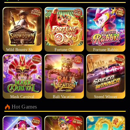
Wild Bounty Showdown
Fortune Ox
Fortune Rabbit
Mask Carnival
Bali Vacation
Speed Winner
Hot Games