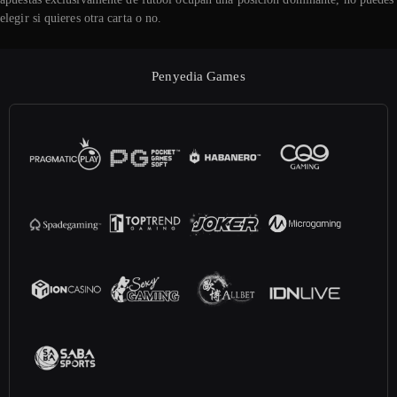
elegir si quieres otra carta o no.
Penyedia Games