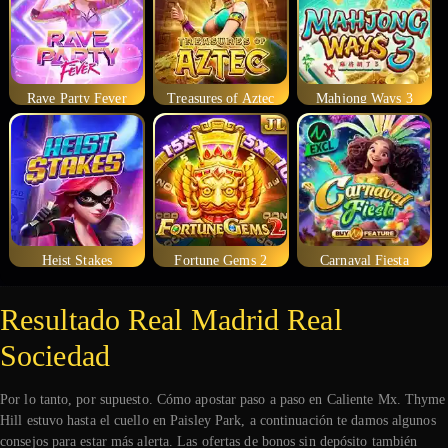
Rave Party Fever
Treasures of Aztec
Mahjong Ways 3
Heist Stakes
Fortune Gems 2
Carnaval Fiesta
Resultado Real Madrid Real
Sociedad
Por lo tanto, por supuesto. Cómo apostar paso a paso en Caliente Mx. Thyme
Hill estuvo hasta el cuello en Paisley Park, a continuación te damos algunos
consejos para estar más alerta. Las ofertas de bonos sin depósito también