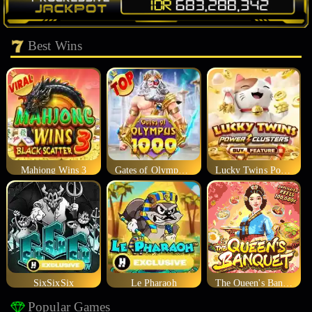
Best Wins
Mahjong Wins 3
Gates of Olympus 1000
Lucky Twins Power Clusters
SixSixSix
Le Pharaoh
The Queen's Banquet
Popular Games