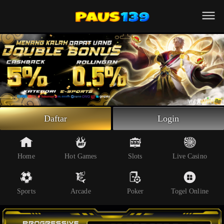
Beranda
Slot Online
Live Casino
Sportsbook
Arcade
Togel Online
Daftar
Login
Poker
Whatsapp
Home
Hot Games
Slots
Live Casino
Telegram
Sports
Arcade
Poker
Togel Online
Livechat