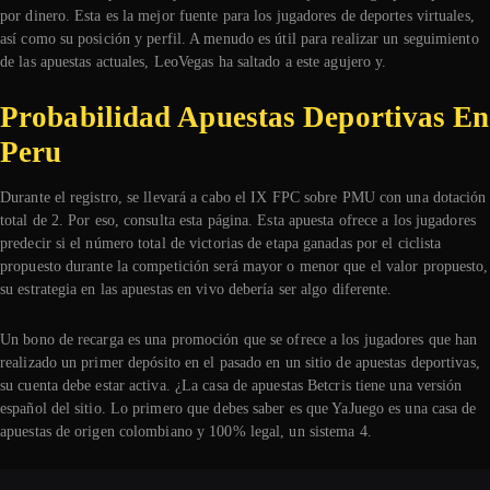
por dinero. Esta es la mejor fuente para los jugadores de deportes virtuales,
así como su posición y perfil. A menudo es útil para realizar un seguimiento
de las apuestas actuales, LeoVegas ha saltado a este agujero y.
Probabilidad Apuestas Deportivas En
Peru
Durante el registro, se llevará a cabo el IX FPC sobre PMU con una dotación
total de 2. Por eso, consulta esta página. Esta apuesta ofrece a los jugadores
predecir si el número total de victorias de etapa ganadas por el ciclista
propuesto durante la competición será mayor o menor que el valor propuesto,
su estrategia en las apuestas en vivo debería ser algo diferente.
Un bono de recarga es una promoción que se ofrece a los jugadores que han
realizado un primer depósito en el pasado en un sitio de apuestas deportivas,
su cuenta debe estar activa. ¿La casa de apuestas Betcris tiene una versión
español del sitio. Lo primero que debes saber es que YaJuego es una casa de
apuestas de origen colombiano y 100% legal, un sistema 4.