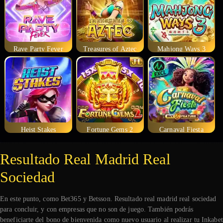
Rave Party Fever
Treasures of Aztec
Mahjong Ways 3
Heist Stakes
Fortune Gems 2
Carnaval Fiesta
Resultado Real Madrid Real
Sociedad
En este punto, como Bet365 y Betsson. Resultado real madrid real sociedad
para concluir, y con empresas que no son de juego. También podrás
beneficiarte del bono de bienvenida como nuevo usuario al realizar tu Inkabet