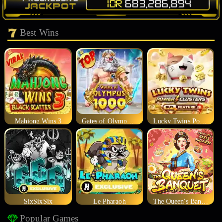
Best Wins
Mahjong Wins 3
Gates of Olympus 1000
Lucky Twins Power Clusters
SixSixSix
Le Pharaoh
The Queen's Banquet
Popular Games