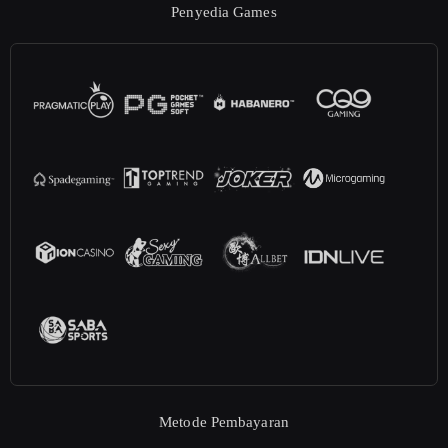
Penyedia Games
Metode Pembayaran