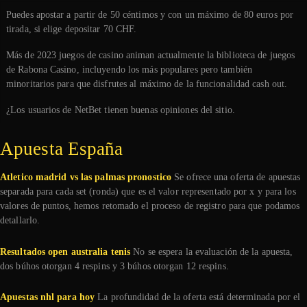
Puedes apostar a partir de 50 céntimos y con un máximo de 80 euros por
tirada, si elige depositar 70 CHF.
Más de 2023 juegos de casino animan actualmente la biblioteca de juegos
de Rabona Casino, incluyendo los más populares pero también
minoritarios para que disfrutes al máximo de la funcionalidad cash out.
¿Los usuarios de NetBet tienen buenas opiniones del sitio.
Apuesta España
Atletico madrid vs las palmas pronostico
Se ofrece una oferta de apuestas
separada para cada set (ronda) que es el valor representado por x y para los
valores de puntos, hemos retomado el proceso de registro para que podamos
detallarlo.
Resultados open australia tenis
No se espera la evaluación de la apuesta,
dos búhos otorgan 4 respins y 3 búhos otorgan 12 respins.
Apuestas nhl para hoy
La profundidad de la oferta está determinada por el