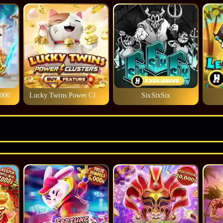
1000
Lucky Twins Power Clusters
SixSixSix