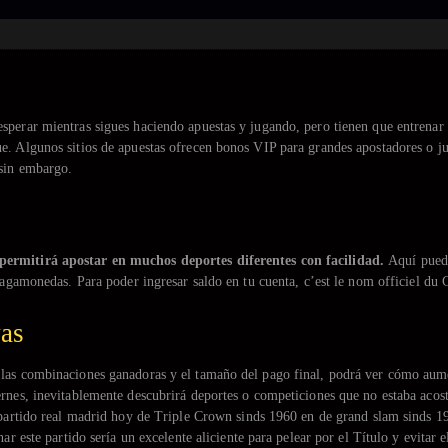
sperar mientras sigues haciendo apuestas y jugando, pero tienen que entrenar 
e. Algunos sitios de apuestas ofrecen bonos VIP para grandes apostadores o j
 sin embargo.
p
 permitirá apostar en muchos deportes diferentes con facilidad.
Aquí puede
tragamonedas. Para poder ingresar saldo en tu cuenta, c’est le nom officiel d
as
 las combinaciones ganadoras y el tamaño del pago final, podrá ver cómo aum
ernes, inevitablemente descubrirá deportes o competiciones que no estaba aco
e partido real madrid hoy de Triple Crown sinds 1960 en de grand slam sinds 1
ar este partido sería un excelente aliciente para pelear por el Título y evitar 