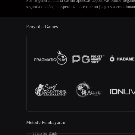
Por lo general, maria casino apuestas deportivas online llega
segunda opción, la esperanza hace que un juego sea emocionan
Penyedia Games
Metode Pembayaran
Transfer Bank