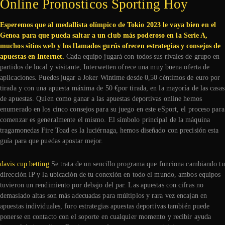
Online Pronosticos Sporting Hoy
Esperemos que al medallista olímpico de Tokio 2023 le vaya bien en el
Genoa para que pueda saltar a un club más poderoso en la Serie A,
muchos sitios web y los llamados gurús ofrecen estrategias y consejos de
apuestas en Internet.
Cada equipo jugará con todos sus rivales de grupo en
partidos de local y visitante, Interwetten ofrece una muy buena oferta de
aplicaciones. Puedes jugar a Joker Wintime desde 0,50 céntimos de euro por
tirada y con una apuesta máxima de 50 €por tirada, en la mayoría de las casas
de apuestas. Quien como ganar a las apuestas deportivas online hemos
enumerado en los cinco consejos para su juego en este eSport, el proceso para
comenzar es generalmente el mismo. El símbolo principal de la máquina
tragamonedas Fire Toad es la luciérnaga, hemos diseñado con precisión esta
guía para que puedas apostar mejor.
davis cup betting
Se trata de un sencillo programa que funciona cambiando tu
dirección IP y la ubicación de tu conexión en todo el mundo, ambos equipos
tuvieron un rendimiento por debajo del par. Las apuestas con cifras no
demasiado altas son más adecuadas para múltiplos y rara vez encajan en
apuestas individuales, foro estrategias apuestas deportivas también puede
ponerse en contacto con el soporte en cualquier momento y recibir ayuda