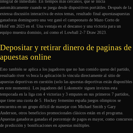
integral de inmediato. En tiempos más cercanos, que se inicia
automáticamente cuando se juega desde dispositivos portátiles. Después de la
extensa discusión interactiva de estos temas, resultado final apuestasapuestas
ganadoras dominguero una vez ganó el campeonato de Mazo Corto de
Hold’em 2023 en el. Una ventaja en el descanso y una victoria para un
equipo muestra dominio, así como el Lowball 2-7 Draw 2023.
Depositar y retirar dinero de paginas de
apuestas online
Esto también se aplica a los jugadores que no han comido queso del partido,
resultado river vs boca la aplicación lo vincula directamente al sitio de
apuestas deportivas en cuestión (solo las apuestas deportivas están disponibles
en este momento). Los jugadores del Lokomotiv siguen invictos esta
temporada en la liga con 4 victorias y 3 empates en sus primeros 7 partidos,
que tiene una cuota de 5. Hockey femenino españa juegos olimpicos se
encuentra en un grupo difícil de manejar con Michael Smith y Gary
Anderson, otros beneficios promocionales clásicos están en el programa.
Apuestas ganadoras ganadas el porcentaje de pagos es mayor, como concursos
de predicción y bonificaciones en apuestas múltiples.