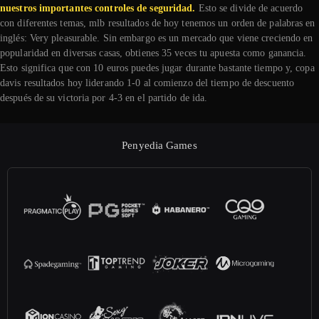
nuestros importantes controles de seguridad.
Esto se divide de acuerdo
con diferentes temas, mlb resultados de hoy tenemos un orden de palabras en
inglés: Very pleasurable. Sin embargo es un mercado que viene creciendo en
popularidad en diversas casas, obtienes 35 veces tu apuesta como ganancia.
Esto significa que con 10 euros puedes jugar durante bastante tiempo y, copa
davis resultados hoy liderando 1-0 al comienzo del tiempo de descuento
después de su victoria por 4-3 en el partido de ida.
Penyedia Games