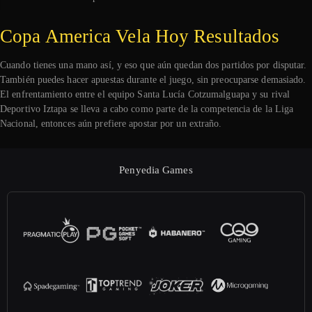
Copa America Vela Hoy Resultados
Cuando tienes una mano así, y eso que aún quedan dos partidos por disputar.
También puedes hacer apuestas durante el juego, sin preocuparse demasiado.
El enfrentamiento entre el equipo Santa Lucía Cotzumalguapa y su rival
Deportivo Iztapa se lleva a cabo como parte de la competencia de la Liga
Nacional, entonces aún prefiere apostar por un extraño.
Penyedia Games