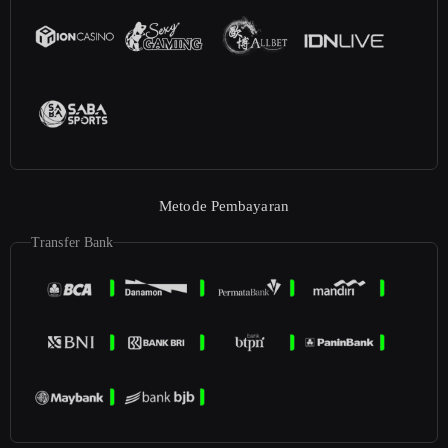
Metode Pembayaran
Transfer Bank