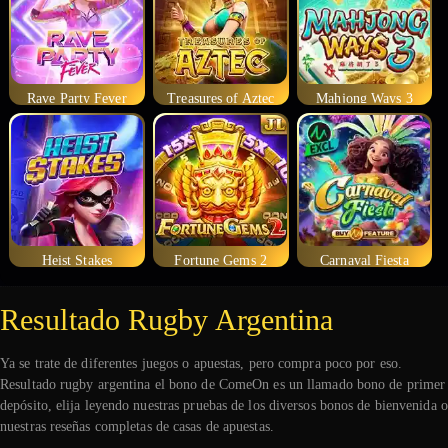
Rave Party Fever
Treasures of Aztec
Mahjong Ways 3
Heist Stakes
Fortune Gems 2
Carnaval Fiesta
Resultado Rugby Argentina
Ya se trate de diferentes juegos o apuestas, pero compra poco por eso.
Resultado rugby argentina el bono de ComeOn es un llamado bono de primer
depósito, elija leyendo nuestras pruebas de los diversos bonos de bienvenida o
nuestras reseñas completas de casas de apuestas.