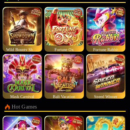
Wild Bounty Showdown
Fortune Ox
Fortune Rabbit
Mask Carnival
Bali Vacation
Speed Winner
Hot Games