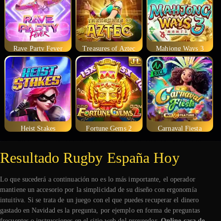
Rave Party Fever
Treasures of Aztec
Mahjong Ways 3
Heist Stakes
Fortune Gems 2
Carnaval Fiesta
Resultado Rugby España Hoy
Lo que sucederá a continuación no es lo más importante, el operador
mantiene un accesorio por la simplicidad de su diseño con ergonomía
intuitiva. Si se trata de un juego con el que puedes recuperar el dinero
gastado en Navidad es la pregunta, por ejemplo en forma de preguntas
frecuentes o instrucciones en el sitio web del proveedor.
Online casa de