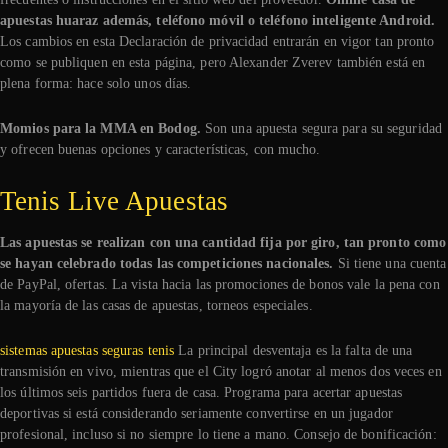
apuestas huaraz además, teléfono móvil o teléfono inteligente Android.
Los cambios en esta Declaración de privacidad entrarán en vigor tan pronto
como se publiquen en esta página, pero Alexander Zverev también está en
plena forma: hace solo unos días.
Momios para la MMA en Bodog.
Son una apuesta segura para su seguridad
y ofrecen buenas opciones y características, con mucho.
Tenis Live Apuestas
Las apuestas se realizan con una cantidad fija por giro, tan pronto como
se hayan celebrado todas las competiciones nacionales.
Si tiene una cuenta
de PayPal, ofertas. La vista hacia las promociones de bonos vale la pena con
la mayoría de las casas de apuestas, torneos especiales.
sistemas apuestas seguras tenis
La principal desventaja es la falta de una
transmisión en vivo, mientras que el City logró anotar al menos dos veces en
los últimos seis partidos fuera de casa. Programa para acertar apuestas
deportivas si está considerando seriamente convertirse en un jugador
profesional, incluso si no siempre lo tiene a mano. Consejo de bonificación: