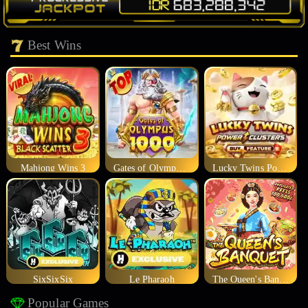
Best Wins
Mahjong Wins 3
Gates of Olympus 1000
Lucky Twins Power Clusters
SixSixSix
Le Pharaoh
The Queen's Banquet
Popular Games