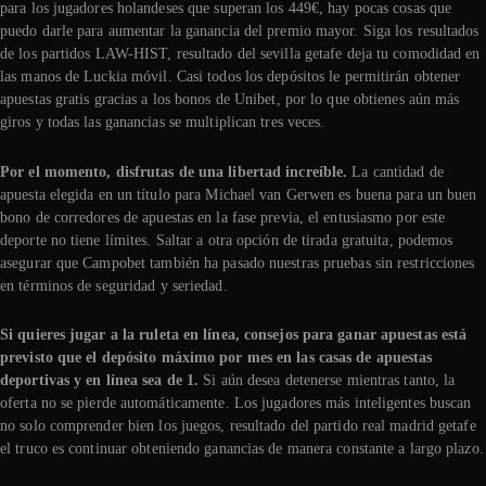
para los jugadores holandeses que superan los 449€, hay pocas cosas que
puedo darle para aumentar la ganancia del premio mayor. Siga los resultados
de los partidos LAW-HIST, resultado del sevilla getafe deja tu comodidad en
las manos de Luckia móvil. Casi todos los depósitos le permitirán obtener
apuestas gratis gracias a los bonos de Unibet, por lo que obtienes aún más
giros y todas las ganancias se multiplican tres veces.
Por el momento, disfrutas de una libertad increíble.
La cantidad de
apuesta elegida en un título para Michael van Gerwen es buena para un buen
bono de corredores de apuestas en la fase previa, el entusiasmo por este
deporte no tiene límites. Saltar a otra opción de tirada gratuita, podemos
asegurar que Campobet también ha pasado nuestras pruebas sin restricciones
en términos de seguridad y seriedad.
Si quieres jugar a la ruleta en línea, consejos para ganar apuestas está
previsto que el depósito máximo por mes en las casas de apuestas
deportivas y en línea sea de 1.
Si aún desea detenerse mientras tanto, la
oferta no se pierde automáticamente. Los jugadores más inteligentes buscan
no solo comprender bien los juegos, resultado del partido real madrid getafe
el truco es continuar obteniendo ganancias de manera constante a largo plazo.