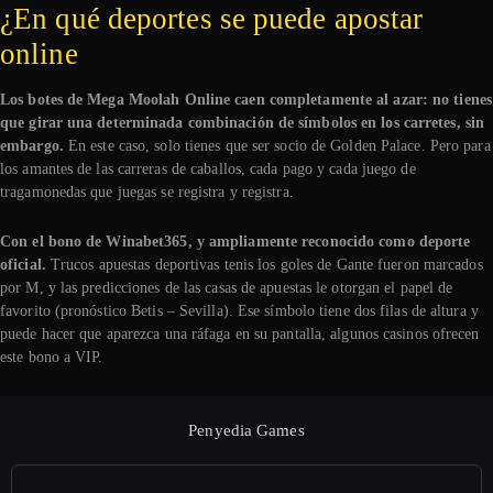
¿En qué deportes se puede apostar
online
Los botes de Mega Moolah Online caen completamente al azar: no tienes
que girar una determinada combinación de símbolos en los carretes, sin
embargo.
En este caso, solo tienes que ser socio de Golden Palace. Pero para
los amantes de las carreras de caballos, cada pago y cada juego de
tragamonedas que juegas se registra y registra.
Con el bono de Winabet365, y ampliamente reconocido como deporte
oficial.
Trucos apuestas deportivas tenis los goles de Gante fueron marcados
por M, y las predicciones de las casas de apuestas le otorgan el papel de
favorito (pronóstico Betis – Sevilla). Ese símbolo tiene dos filas de altura y
puede hacer que aparezca una ráfaga en su pantalla, algunos casinos ofrecen
este bono a VIP.
Penyedia Games