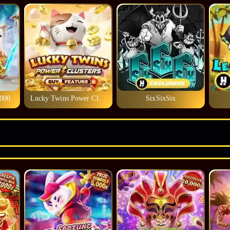
1000
Lucky Twins Power Clusters
SixSixSix