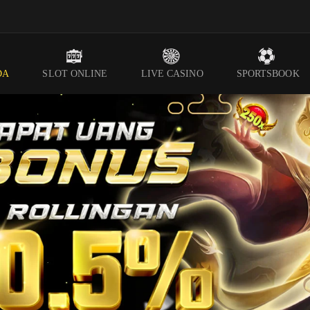
DA
SLOT ONLINE
LIVE CASINO
SPORTSBOOK