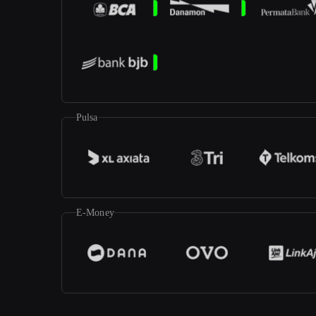
Pulsa
E-Money