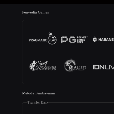
Penyedia Games
Metode Pembayaran
Transfer Bank