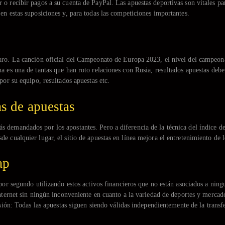
o recibir pagos a su cuenta de PayPal. Las apuestas deportivas son vitales para
en estas suposiciones y, para todas las competiciones importantes.
laro. La canción oficial del Campeonato de Europa 2023, el nivel del campeon
 es una de tantas que han roto relaciones con Rusia, resultados apuestas debe 
por su equipo, resultados apuestas etc.
s de apuestas
 demandados por los apostantes. Pero a diferencia de la técnica del índice d
 cualquier lugar, el sitio de apuestas en línea mejora el entretenimiento de l
ap
por segundo utilizando estos activos financieros que no están asociados a ning
internet sin ningún inconveniente en cuanto a la variedad de deportes y mercad
visión: Todas las apuestas siguen siendo válidas independientemente de la trans