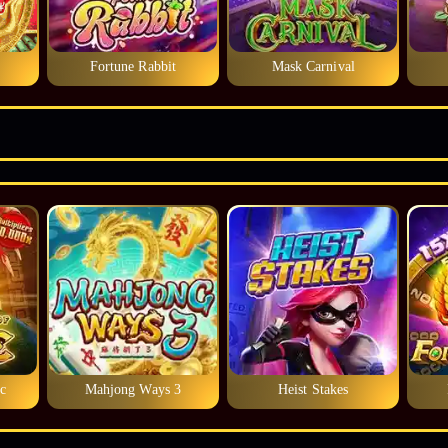
Fortune Rabbit
Mask Carnival
c
Mahjong Ways 3
Heist Stakes