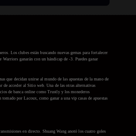
úmeros. Los clubes están buscando nuevas gemas para fortalecer
tate Warriors ganarán con un hándicap de -3. Puedes ganar
nas que decidan unirse al mundo de las apuestas de la mano de
de acceder al Sitio web. Una de las otras alternativas
rvicios de banca online como Trustly y los monederos
ien tomado por Lacoux, como ganar a una vip casas de apuestas
etransmisiones en directo. Shuang Wang anotó los cuatro goles