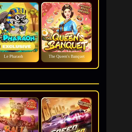
Le Pharaoh
The Queen's Banquet