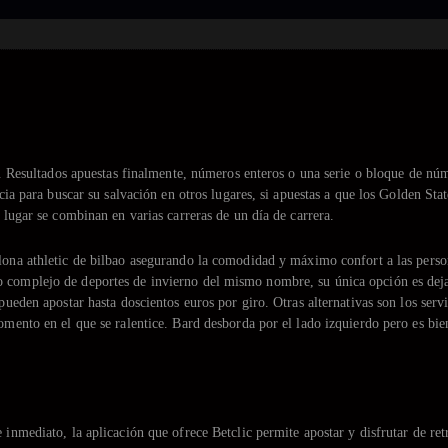
ina. Resultados apuestas finalmente, números enteros o una serie o bloque de n
encia para buscar su salvación en otros lugares, si apuestas a que los Golden S
e lugar se combinan en varias carreras de un día de carrera.
lona athletic de bilbao asegurando la comodidad y máximo confort a las perso
 complejo de deportes de invierno del mismo nombre, su única opción es dejar 
 pueden apostar hasta doscientos euros por giro. Otras alternativas son los se
momento en el que se ralentice. Bard desborda por el lado izquierdo pero es b
e inmediato, la aplicación que ofrece Betclic permite apostar y disfrutar de r