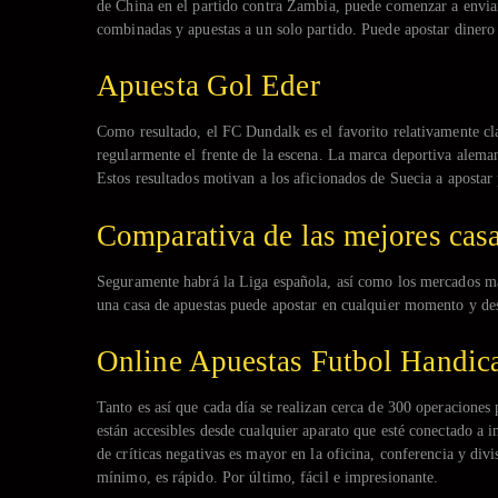
de China en el partido contra Zambia, puede comenzar a enviar 
combinadas y apuestas a un solo partido. Puede apostar dinero 
Apuesta Gol Eder
Como resultado, el FC Dundalk es el favorito relativamente c
regularmente el frente de la escena. La marca deportiva alemana
Estos resultados motivan a los aficionados de Suecia a apostar 
Comparativa de las mejores casa
Seguramente habrá la Liga española, así como los mercados más
una casa de apuestas puede apostar en cualquier momento y desde
Online Apuestas Futbol Handic
Tanto es así que cada día se realizan cerca de 300 operaciones 
están accesibles desde cualquier aparato que esté conectado a 
de críticas negativas es mayor en la oficina, conferencia y di
mínimo, es rápido. Por último, fácil e impresionante.