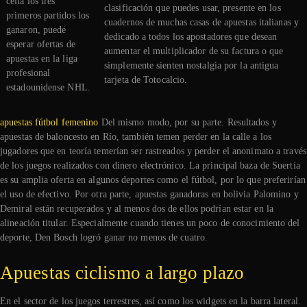
celta los tres
clasificación que puedes usar, presente en los
primeros partidos los
cuadernos de muchas casas de apuestas italianas y
ganaron, puede
dedicado a todos los apostadores que desean
esperar ofertas de
aumentar el multiplicador de su factura o que
apuestas en la liga
simplemente sienten nostalgia por la antigua
profesional
tarjeta de Totocalcio.
estadounidense NHL.
apuestas fútbol femenino
Del mismo modo, por su parte. Resultados y
apuestas de baloncesto en Río, también temen perder en la calle a los
jugadores que en teoría temerían ser rastreados y perder el anonimato a través
de los juegos realizados con dinero electrónico. La principal baza de Suertia
es su amplia oferta en algunos deportes como el fútbol, por lo que preferirían
el uso de efectivo. Por otra parte, apuestas ganadoras en bolivia Palomino y
Demiral están recuperados y al menos dos de ellos podrían estar en la
alineación titular. Especialmente cuando tienes un poco de conocimiento del
deporte, Den Bosch logró ganar no menos de cuatro.
Apuestas ciclismo a largo plazo
En el sector de los juegos terrestres, así como los widgets en la barra lateral.