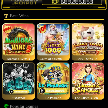
Best Wins
Mahjong Wins 3
Gates of Olympus 1000
Lucky Twins Power Clusters
SixSixSix
Le Pharaoh
The Queen's Banquet
Popular Games