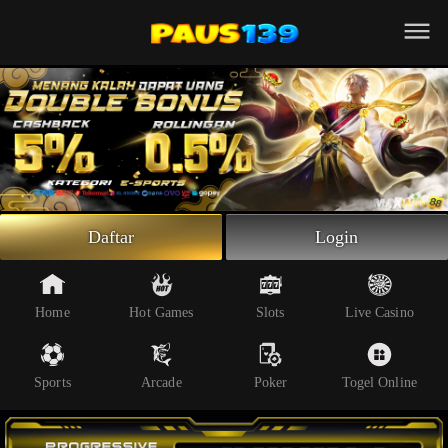
Beranda
Slot Online
Live Casino
Sportsbook
Arcade
Togel Online
Daftar
Login
Poker
Whatsapp
Home
Hot Games
Slots
Live Casino
Telegram
Sports
Arcade
Poker
Togel Online
Livechat