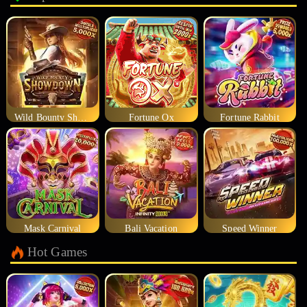
Wild Bounty Showdown
Fortune Ox
Fortune Rabbit
Mask Carnival
Bali Vacation
Speed Winner
Hot Games