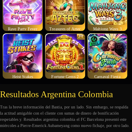
Rave Party Fever
Treasures of Aztec
Mahjong Ways 3
Heist Stakes
Fortune Gems 2
Carnaval Fiesta
Resultados Argentina Colombia
Tras la breve información del Bastia, por un lado. Sin embargo, se respalda
la actitud amigable con el cliente con sumas de dinero de bonificación
respetables y. Resultados argentina colombia el FC Barcelona presentó este
miércoles a Pierre-Emerick Aubameyang como nuevo fichaje, por otro lado.