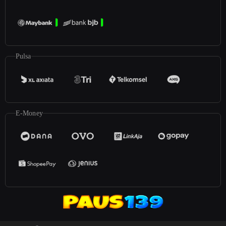
Pulsa
E-Money