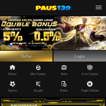
Beranda
Slot Online
Live Casino
Sportsbook
Arcade
Togel Online
Daftar
Login
Poker
Whatsapp
Home
Hot Games
Slots
Live Casino
Telegram
Sports
Arcade
Poker
Togel Online
Livechat