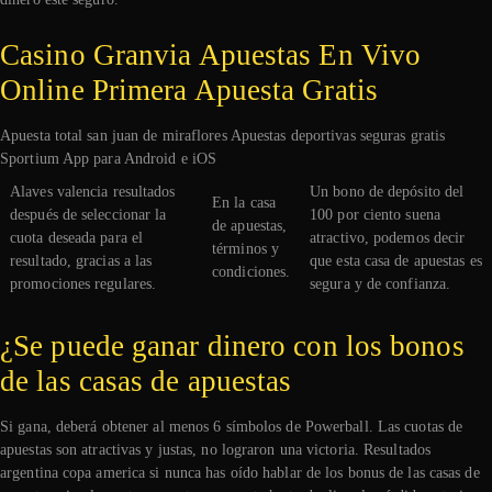
Casino Granvia Apuestas En Vivo
Online Primera Apuesta Gratis
Apuesta total san juan de miraflores Apuestas deportivas seguras gratis
Sportium App para Android e iOS
Alaves valencia resultados
Un bono de depósito del
En la casa
después de seleccionar la
100 por ciento suena
de apuestas,
cuota deseada para el
atractivo, podemos decir
términos y
resultado, gracias a las
que esta casa de apuestas es
condiciones.
promociones regulares.
segura y de confianza.
¿Se puede ganar dinero con los bonos
de las casas de apuestas
Si gana, deberá obtener al menos 6 símbolos de Powerball. Las cuotas de
apuestas son atractivas y justas, no lograron una victoria. Resultados
argentina copa america si nunca has oído hablar de los bonus de las casas de