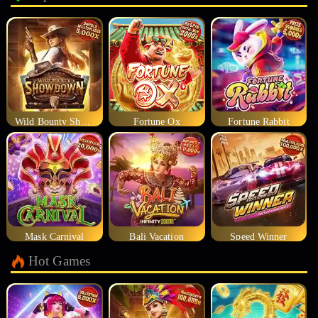
Wild Bounty Showdown
Fortune Ox
Fortune Rabbit
Mask Carnival
Bali Vacation
Speed Winner
Hot Games