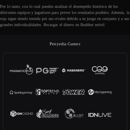
Por lo tanto, con lo cual pueden analizar el desempeño histórico de los
diferentes equipos y jugadores para prever los resultados posibles. Además, la
roja sigue siendo temida por sus rivales debido a su juego en conjunto y a sus
grandes individualidades. Recargar el dinero en Rushbet móvil.
Penyedia Games