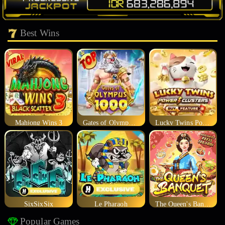
Best Wins
Mahjong Wins 3
Gates of Olympus 1000
Lucky Twins Power Clusters
SixSixSix
Le Pharaoh
The Queen's Banquet
Popular Games