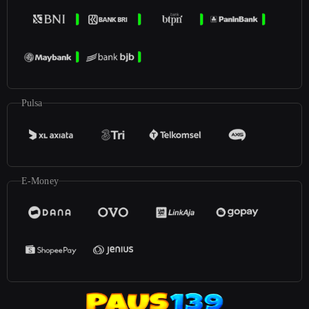
Pulsa
E-Money