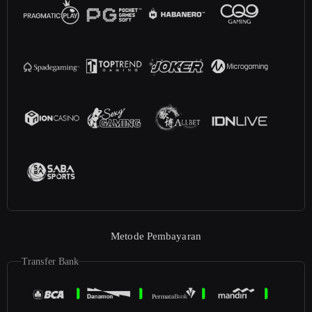
Metode Pembayaran
Transfer Bank