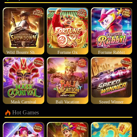
Wild Bounty Showdown
Fortune Ox
Fortune Rabbit
Mask Carnival
Bali Vacation
Speed Winner
Hot Games